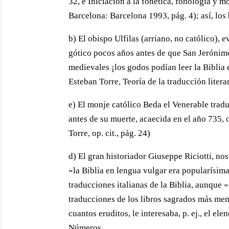
32, e Iniciación a la fonética, fonología y 
Barcelona: Barcelona 1993, pág. 4); así, los 
b) El obispo Ulfilas (arriano, no católico), 
gótico pocos años antes de que San Jerónimo
medievales ¡los godos podían leer la Biblia 
Esteban Torre, Teoría de la traducción literar
e) El monje católico Beda el Venerable trad
antes de su muerte, acaecida en el año 735, 
Torre, op. cit., pág. 24)
d) El gran historiador Giuseppe Riciotti, nos
«la Biblia en lengua vulgar era popularísim
traducciones italianas de la Biblia, aunque «
traducciones de los libros sagrados más mem
cuantos eruditos, le interesaba, p. ej., el el
Números.