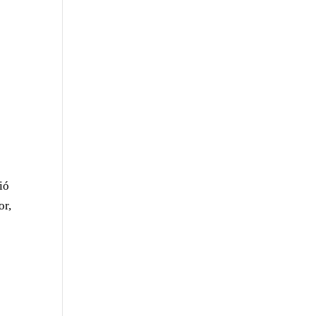
e
ió
or,