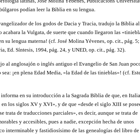
morfología latinas, José Molina Yébenes, Publicacions Universita
búlgaros podían leer la Biblia en su lengua.
evangelizador de los godos de Dacia y Tracia, tradujo la Biblia al
 acabara la Vulgata, de suerte que cuando llegaron las «tiniebl
en su lengua materna! (cf. José Molina Yévenes, op. cit., pág. 5;
ia, Ed. Síntesis, 1994, pág. 24, y UNED, op. cit., pág. 32).
ujo al anglosajón o inglés antiguo el Evangelio de San Juan poc
o sea: ¡en plena Edad Media, «la Edad de las tinieblas»! (cf. Es
 informa en su introducción a la Sagrada Biblia de que, en Italia
a en los siglos XV y XVI», y de que «desde el siglo XIII se pos
se trata de traducciones parciales», es decir, aunque se trata de
orables y accesibles, pues a nadie, excepción hecha de unos
enco interminable y fastidiosísimo de las genealogías del libro de