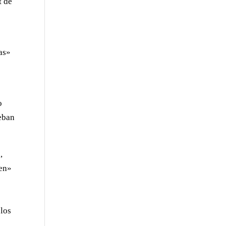
t de
as»
o
teban
,
een»
 los