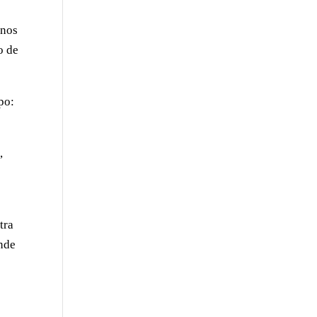
 nos
o de
po:
,
tra
ende