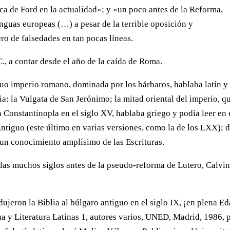
ica de Ford en la actualidad»; y «un poco antes de la Reforma,
nguas europeas (…) a pesar de la terrible oposición y
o de falsedades en tan pocas líneas.
., a contar desde el año de la caída de Roma.
guo imperio romano, dominada por los bárbaros, hablaba latín y
ia: la Vulgata de San Jerónimo; la mitad oriental del imperio, q
 Constantinopla en el siglo XV, hablaba griego y podía leer en 
tiguo (este último en varias versiones, como la de los LXX); 
 un conocimiento amplísimo de las Escrituras.
culas muchos siglos antes de la pseudo-reforma de Lutero, Calvi
dujeron la Biblia al búlgaro antiguo en el siglo IX, ¡en plena E
ua y Literatura Latinas 1, autores varios, UNED, Madrid, 1986, 