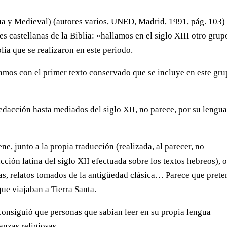
igua y Medieval) (autores varios, UNED, Madrid, 1991, pág. 103)
es castellanas de la Biblia: «hallamos en el siglo XIII otro grup
lia que se realizaron en este periodo.
ramos con el primer texto conservado que se incluye en este gru
edacción hasta mediados del siglo XII, no parece, por su lengua
ne, junto a la propia traducción (realizada, al parecer, no
cción latina del siglo XII efectuada sobre los textos hebreos), o
cas, relatos tomados de la antigüedad clásica… Parece que pret
que viajaban a Tierra Santa.
 consiguió que personas que sabían leer en su propia lengua
anzas religiosas.