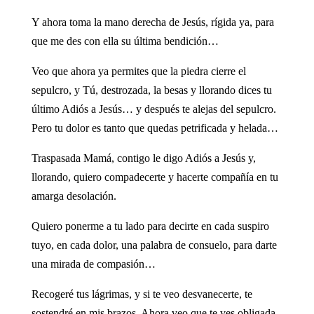
Y ahora toma la mano derecha de Jesús, rígida ya, para
que me des con ella su última bendición…
Veo que ahora ya permites que la piedra cierre el
sepulcro, y Tú, destrozada, la besas y llorando dices tu
último Adiós a Jesús… y después te alejas del sepulcro.
Pero tu dolor es tanto que quedas petrificada y helada…
Traspasada Mamá, contigo le digo Adiós a Jesús y,
llorando, quiero compadecerte y hacerte compañía en tu
amarga desolación.
Quiero ponerme a tu lado para decirte en cada suspiro
tuyo, en cada dolor, una palabra de consuelo, para darte
una mirada de compasión…
Recogeré tus lágrimas, y si te veo desvanecerte, te
sostendré en mis brazos. Ahora veo que te ves obligada