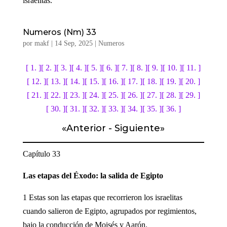
israelitas.
Numeros (Nm) 33
por
makf
|
14 Sep, 2025
|
Numeros
[ 1. ]
[ 2. ]
[ 3. ]
[ 4. ]
[ 5. ]
[ 6. ]
[ 7. ]
[ 8. ]
[ 9. ]
[ 10. ]
[ 11. ]
[ 12. ]
[ 13. ]
[ 14. ]
[ 15. ]
[ 16. ]
[ 17. ]
[ 18. ]
[ 19. ]
[ 20. ]
[ 21. ]
[ 22. ]
[ 23. ]
[ 24. ]
[ 25. ]
[ 26. ]
[ 27. ]
[ 28. ]
[ 29. ]
[ 30. ]
[ 31. ]
[ 32. ]
[ 33. ]
[ 34. ]
[ 35. ]
[ 36. ]
«
Anterior
-
Siguiente
»
Capítulo 33
Las etapas del Éxodo: la salida de Egipto
1 Estas son las etapas que recorrieron los israelitas
cuando salieron de Egipto, agrupados por regimientos,
bajo la conducción de Moisés y Aarón.