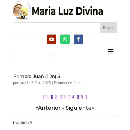
CATEGORIAS
Primera Juan (1 Jn) 5
por
makf
|
7 Oct, 2025
|
Primera de Juan
[ 1. ]
[ 2. ]
[ 3. ]
[ 4. ]
[ 5. ]
«
Anterior
-
Siguiente
»
Capítulo 5