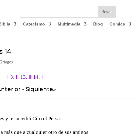
Biblia
Catecismo
Multimedia
Blog
Comics
s 14
Griegos
[ 3. ]
[ 13. ]
[ 14. ]
nterior
-
Siguiente
»
es y le sucedió Ciro el Persa.
aba más que a cualquier otro de sus amigos.