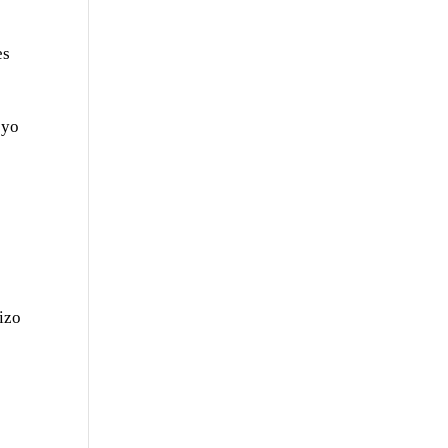
es
 yo
hizo