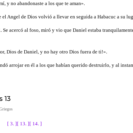
 mí, y no abandonaste a los que te aman».
 el Angel de Dios volvió a llevar en seguida a Habacuc a su lug
el. Se acercó al foso, miró y vio que Daniel estaba tranquilament
, Dios de Daniel, y no hay otro Dios fuera de ti!».
dó arrojar en él a los que habían querido destruirlo, y al insta
s 13
Griegos
[ 3. ]
[ 13. ]
[ 14. ]