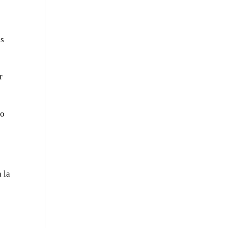
es
r
so
 la