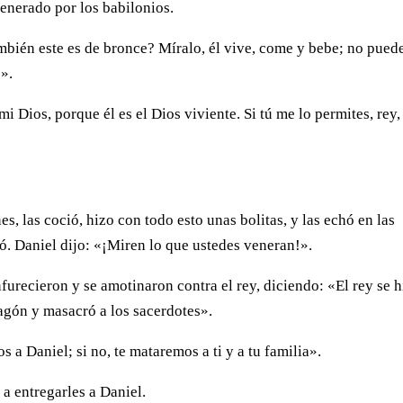
enerado por los babilonios.
ambién este es de bronce? Míralo, él vive, come y bebe; no pued
s».
i Dios, porque él es el Dios viviente. Si tú me lo permites, rey,
s, las coció, hizo con todo esto unas bolitas, y las echó en las
tó. Daniel dijo: «¡Miren lo que ustedes veneran!».
furecieron y se amotinaron contra el rey, diciendo: «El rey se 
ragón y masacró a los sacerdotes».
 a Daniel; si no, te mataremos a ti y a tu familia».
 a entregarles a Daniel.