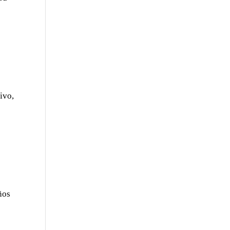
ivo,
ños