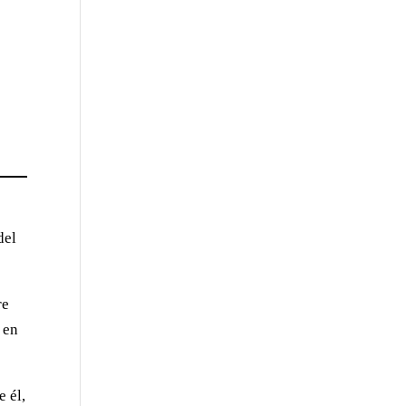
del
re
 en
e él,