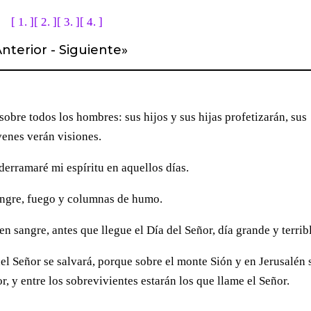
[ 1. ]
[ 2. ]
[ 3. ]
[ 4. ]
nterior
-
Siguiente
»
sobre todos los hombres: sus hijos y sus hijas profetizarán, sus
venes verán visiones.
derramaré mi espíritu en aquellos días.
 sangre, fuego y columnas de humo.
 en sangre, antes que llegue el Día del Señor, día grande y terrib
el Señor se salvará, porque sobre el monte Sión y en Jerusalén 
, y entre los sobrevivientes estarán los que llame el Señor.