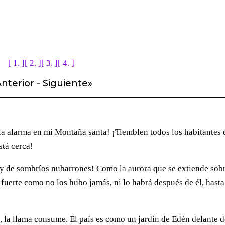
[ 1. ]
[ 2. ]
[ 3. ]
[ 4. ]
nterior
-
Siguiente
»
la alarma en mi Montaña santa! ¡Tiemblen todos los habitantes 
stá cerca!
o y de sombríos nubarrones! Como la aurora que se extiende sob
uerte como no los hubo jamás, ni lo habrá después de él, hasta
l, la llama consume. El país es como un jardín de Edén delante d