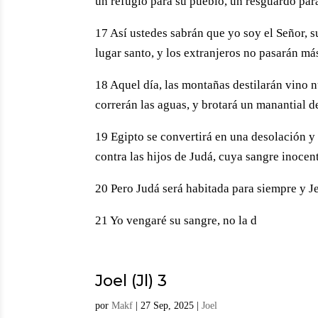
un refugio para su pueblo, un resguardo para 
17 Así ustedes sabrán que yo soy el Señor, s
lugar santo, y los extranjeros no pasarán más
18 Aquel día, las montañas destilarán vino n
correrán las aguas, y brotará un manantial de
19 Egipto se convertirá en una desolación y
contra las hijos de Judá, cuya sangre inocen
20 Pero Judá será habitada para siempre y J
21 Yo vengaré su sangre, no la d
Joel (Jl) 3
por
Makf
|
27 Sep, 2025
|
Joel