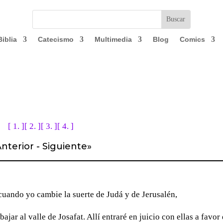
Biblia
Catecismo
Multimedia
Blog
Comics
[ 1. ]
[ 2. ]
[ 3. ]
[ 4. ]
nterior
-
Siguiente
»
 cuando yo cambie la suerte de Judá y de Jerusalén,
ajar al valle de Josafat. Allí entraré en juicio con ellas a favor