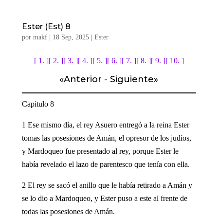
Ester (Est) 8
por
makf
|
18 Sep, 2025
|
Ester
[ 1. ]
[ 2. ]
[ 3. ]
[ 4. ]
[ 5. ]
[ 6. ]
[ 7. ]
[ 8. ]
[ 9. ]
[ 10. ]
«
Anterior
-
Siguiente
»
Capítulo 8
1 Ese mismo día, el rey Asuero entregó a la reina Ester
tomas las posesiones de Amán, el opresor de los judíos,
y Mardoqueo fue presentado al rey, porque Ester le
había revelado el lazo de parentesco que tenía con ella.
2 El rey se sacó el anillo que le había retirado a Amán y
se lo dio a Mardoqueo, y Ester puso a este al frente de
todas las posesiones de Amán.