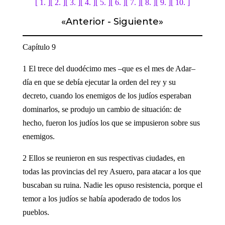
[ 1. ]
[ 2. ]
[ 3. ]
[ 4. ]
[ 5. ]
[ 6. ]
[ 7. ]
[ 8. ]
[ 9. ]
[ 10. ]
«
Anterior
-
Siguiente
»
Capítulo 9
1 El trece del duodécimo mes –que es el mes de Adar–
día en que se debía ejecutar la orden del rey y su
decreto, cuando los enemigos de los judíos esperaban
dominarlos, se produjo un cambio de situación: de
hecho, fueron los judíos los que se impusieron sobre sus
enemigos.
2 Ellos se reunieron en sus respectivas ciudades, en
todas las provincias del rey Asuero, para atacar a los que
buscaban su ruina. Nadie les opuso resistencia, porque el
temor a los judíos se había apoderado de todos los
pueblos.