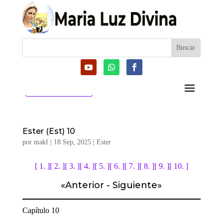
CATEGORIAS
Ester (Est) 10
por
makf
|
18 Sep, 2025
|
Ester
[ 1. ]
[ 2. ]
[ 3. ]
[ 4. ]
[ 5. ]
[ 6. ]
[ 7. ]
[ 8. ]
[ 9. ]
[ 10. ]
«
Anterior
-
Siguiente
»
Capítulo 10