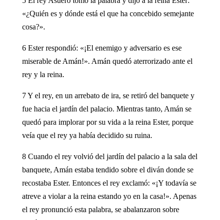
5 El rey Asuero tomó la palabra y dijo a la reina Ester:
«¿Quién es y dónde está el que ha concebido semejante
cosa?».
6 Ester respondió: «¡El enemigo y adversario es ese
miserable de Amán!». Amán quedó aterrorizado ante el
rey y la reina.
7 Y el rey, en un arrebato de ira, se retiró del banquete y
fue hacia el jardín del palacio. Mientras tanto, Amán se
quedó para implorar por su vida a la reina Ester, porque
veía que el rey ya había decidido su ruina.
8 Cuando el rey volvió del jardín del palacio a la sala del
banquete, Amán estaba tendido sobre el diván donde se
recostaba Ester. Entonces el rey exclamó: «¡Y todavía se
atreve a violar a la reina estando yo en la casa!». Apenas
el rey pronunció esta palabra, se abalanzaron sobre