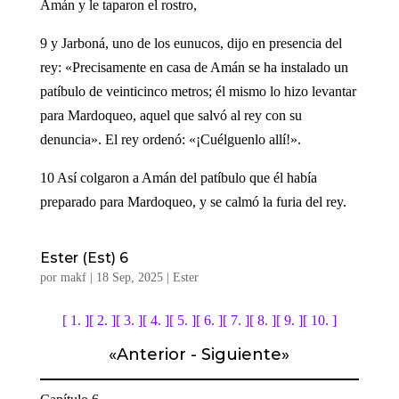
Amán y le taparon el rostro,
9 y Jarboná, uno de los eunucos, dijo en presencia del
rey: «Precisamente en casa de Amán se ha instalado un
patíbulo de veinticinco metros; él mismo lo hizo levantar
para Mardoqueo, aquel que salvó al rey con su
denuncia». El rey ordenó: «¡Cuélguenlo allí!».
10 Así colgaron a Amán del patíbulo que él había
preparado para Mardoqueo, y se calmó la furia del rey.
Ester (Est) 6
por
makf
|
18 Sep, 2025
|
Ester
[ 1. ]
[ 2. ]
[ 3. ]
[ 4. ]
[ 5. ]
[ 6. ]
[ 7. ]
[ 8. ]
[ 9. ]
[ 10. ]
«
Anterior
-
Siguiente
»