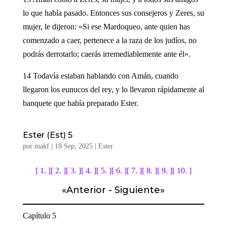
lo que había pasado. Entonces sus consejeros y Zeres, su
mujer, le dijeron: «Si ese Mardoqueo, ante quien has
comenzado a caer, pertenece a la raza de los judíos, no
podrás derrotarlo; caerás irremediablemente ante él».
14 Todavía estaban hablando con Amán, cuando
llegaron los eunucos del rey, y lo llevaron rápidamente al
banquete que había preparado Ester.
Ester (Est) 5
por
makf
|
18 Sep, 2025
|
Ester
[ 1. ]
[ 2. ]
[ 3. ]
[ 4. ]
[ 5. ]
[ 6. ]
[ 7. ]
[ 8. ]
[ 9. ]
[ 10. ]
«
Anterior
-
Siguiente
»
Capítulo 5