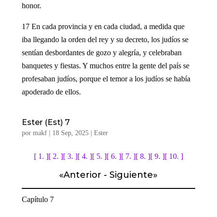
honor.
17 En cada provincia y en cada ciudad, a medida que
iba llegando la orden del rey y su decreto, los judíos se
sentían desbordantes de gozo y alegría, y celebraban
banquetes y fiestas. Y muchos entre la gente del país se
profesaban judíos, porque el temor a los judíos se había
apoderado de ellos.
Ester (Est) 7
por
makf
|
18 Sep, 2025
|
Ester
[ 1. ]
[ 2. ]
[ 3. ]
[ 4. ]
[ 5. ]
[ 6. ]
[ 7. ]
[ 8. ]
[ 9. ]
[ 10. ]
«
Anterior
-
Siguiente
»
Capítulo 7