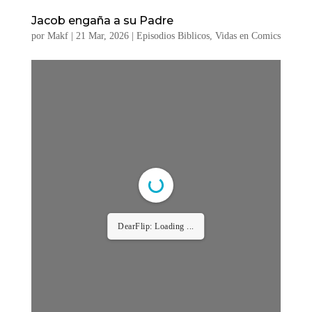
1/36
Jacob engaña a su Padre
por
Makf
|
21 Mar, 2026
|
Episodios Biblicos
,
Vidas en Comics
DearFlip: Loading PDF ...