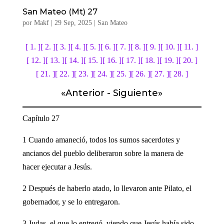
San Mateo (Mt) 27
por
Makf
|
29 Sep, 2025
|
San Mateo
[ 1. ]
[ 2. ]
[ 3. ]
[ 4. ]
[ 5. ]
[ 6. ]
[ 7. ]
[ 8. ]
[ 9. ]
[ 10. ]
[ 11. ]
[ 12. ]
[ 13. ]
[ 14. ]
[ 15. ]
[ 16. ]
[ 17. ]
[ 18. ]
[ 19. ]
[ 20. ]
[ 21. ]
[ 22. ]
[ 23. ]
[ 24. ]
[ 25. ]
[ 26. ]
[ 27. ]
[ 28. ]
«
Anterior
-
Siguiente
»
Capítulo 27
1 Cuando amaneció, todos los sumos sacerdotes y
ancianos del pueblo deliberaron sobre la manera de
hacer ejecutar a Jesús.
2 Después de haberlo atado, lo llevaron ante Pilato, el
gobernador, y se lo entregaron.
3 Judas, el que lo entregó, viendo que Jesús había sido