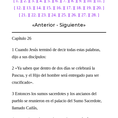
[ 1. ]
[ 2. ]
[ 3. ]
[ 4. ]
[ 5. ]
[ 6. ]
[ 7. ]
[ 8. ]
[ 9. ]
[ 10. ]
[ 11. ]
[ 12. ]
[ 13. ]
[ 14. ]
[ 15. ]
[ 16. ]
[ 17. ]
[ 18. ]
[ 19. ]
[ 20. ]
[ 21. ]
[ 22. ]
[ 23. ]
[ 24. ]
[ 25. ]
[ 26. ]
[ 27. ]
[ 28. ]
«
Anterior
-
Siguiente
»
Capítulo 26
1 Cuando Jesús terminó de decir todas estas palabras,
dijo a sus discípulos:
2 «Ya saben que dentro de dos días se celebrará la
Pascua, y el Hijo del hombre será entregado para ser
crucificado».
3 Entonces los sumos sacerdotes y los ancianos del
pueblo se reunieron en el palacio del Sumo Sacerdote,
llamado Caifás,