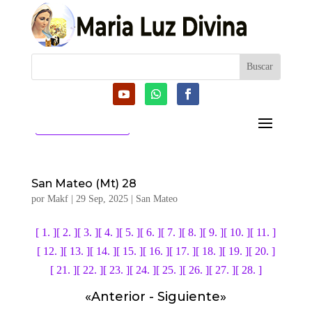
CATEGORIAS
San Mateo (Mt) 28
por
Makf
|
29 Sep, 2025
|
San Mateo
[ 1. ]
[ 2. ]
[ 3. ]
[ 4. ]
[ 5. ]
[ 6. ]
[ 7. ]
[ 8. ]
[ 9. ]
[ 10. ]
[ 11. ]
[ 12. ]
[ 13. ]
[ 14. ]
[ 15. ]
[ 16. ]
[ 17. ]
[ 18. ]
[ 19. ]
[ 20. ]
[ 21. ]
[ 22. ]
[ 23. ]
[ 24. ]
[ 25. ]
[ 26. ]
[ 27. ]
[ 28. ]
«
Anterior
-
Siguiente
»