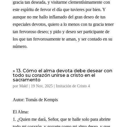
gracia tan deseada, y visitarme clementísimamente con
este espíritu de fervor el día que tuvieres por bien. Y
aunque no me hallo inflamado del gran deseo de tus
especiales devotos, quiero a lo menos con tu gracia tener
tan fervoroso deseo; y pido y deseo ser participante de
los que tan fervorosamente te aman, y ser contado en su
número.
» 13. Cómo el alma devota debe desear con
todo su corazón unirse a cristo en el
sacramento
por
Makf
|
19 Nov, 2025
|
Imitación de Cristo 4
Autor: Tomás de Kempis
El Alma:
¿Quien me dará, Señor, que te halle solo para abrirte
todo mi corazón, y gozarte como mi alma desea, y que