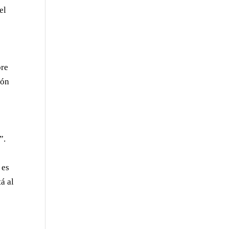
el
bre
ión
”.
 es
á al