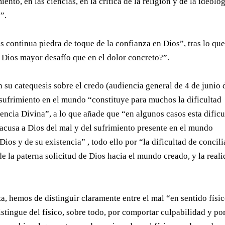
nto, en las ciencias, en la crítica de la religión y de la ideolog
”.
 continua piedra de toque de la confianza en Dios”, tras lo que
 Dios mayor desafío que en el dolor concreto?”.
 su catequesis sobre el credo (audiencia general de 4 de junio 
 sufrimiento en el mundo “constituye para muchos la dificultad
dencia Divina”, a lo que añade que “en algunos casos esta dificu
acusa a Dios del mal y del sufrimiento presente en el mundo
os y de su existencia” , todo ello por “la dificultad de concili
de la paterna solicitud de Dios hacia el mundo creado, y la real
ta, hemos de distinguir claramente entre el mal “en sentido físi
istingue del físico, sobre todo, por comportar culpabilidad y po