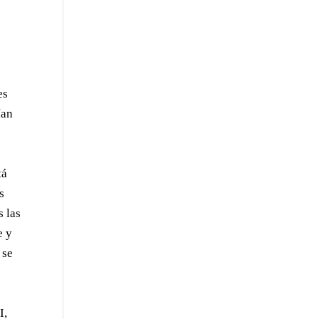
es
ían
tá
s
s las
e y
 se
I,