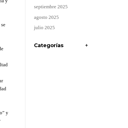
ía y
septiembre 2025
agosto 2025
 se
julio 2025
Categorías
+
de
ltad
ar
idad
co” y
r