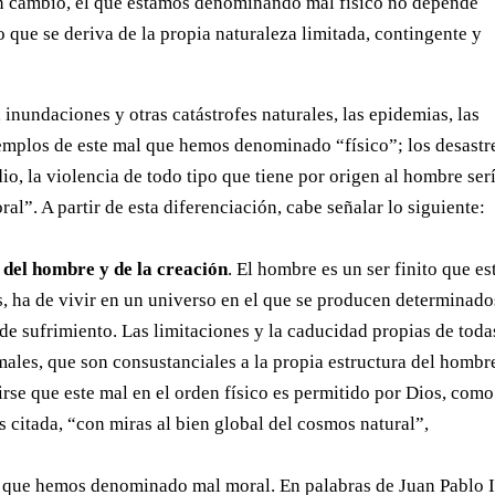
en cambio, el que estamos denominando mal físico no depende
 que se deriva de la propia naturaleza limitada, contingente y
nundaciones y otras catástrofes naturales, las epidemias, las
emplos de este mal que hemos denominado “físico”; los desastr
dio, la violencia de todo tipo que tiene por origen al hombre ser
”. A partir de esta diferenciación, cabe señalar lo siguiente:
n del hombre y de la creación
. El hombre es un ser finito que es
s, ha de vivir en un universo en el que se producen determinado
e sufrimiento. Las limitaciones y la caducidad propias de toda
 males, que son consustanciales a la propia estructura del hombr
irse que este mal en el orden físico es permitido por Dios, como
s citada, “con miras al bien global del cosmos natural”,
al que hemos denominado mal moral. En palabras de Juan Pablo I