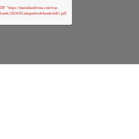
DF "https://marialuzdivina.com/wp-
ploads/2026/01/alejandrodehumboldt1.pdf