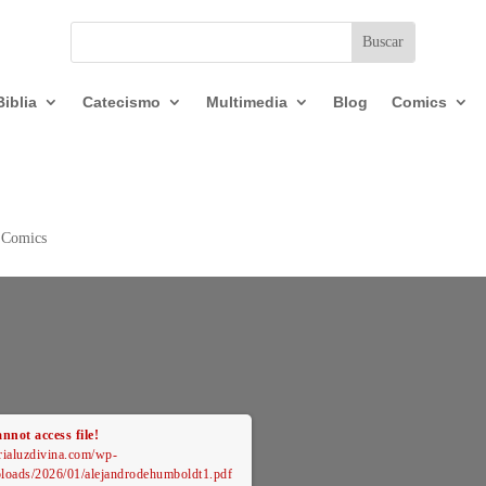
Biblia
Catecismo
Multimedia
Blog
Comics
 Comics
nnot access file!
arialuzdivina.com/wp-
ploads/2026/01/alejandrodehumboldt1.pdf