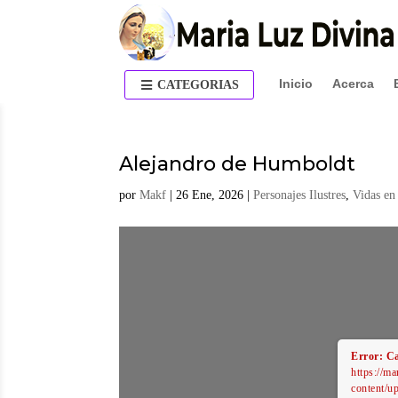
Inicio
Acerca
CATEGORIAS
Alejandro de Humboldt
por
Makf
|
26 Ene, 2026
|
Personajes Ilustres
,
Vidas en
Error: Ca
https://m
content/u