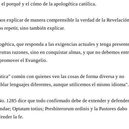
o el porqué y el cómo de la apologética católica.
mos explicar de manera comprensible la verdad de la Revelació
s repetir, sino también explicar.
ogética, que responda a las exigencias actuales y tenga present
estras razones, sino en conquistar almas, y que no debemos ent
 promover el Evangelio.
ática" común con quienes ven las cosas de forma diversa y no
blar lenguajes diferentes, aunque utilicemos el mismo idioma"
 No. 1285 dice que todo confirmado debe de extender y defender
endae; Optatam totius; Presbiterorum ordinis y la Pastores dabo
ender la fe.