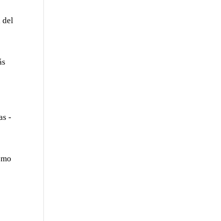
 del
ás
as -
como