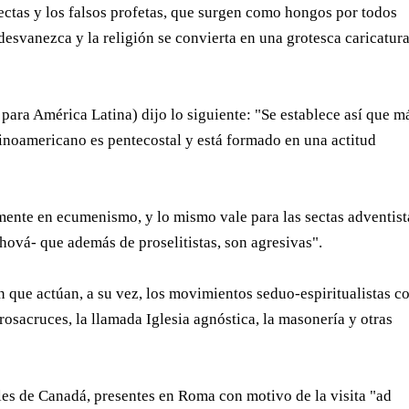
sectas y los falsos profetas, que surgen como hongos por todos
 desvanezca y la religión se convierta en una grotesca caricatura
para América Latina) dijo lo siguiente: "Se establece así que m
tinoamericano es pentecostal y está formado en una actitud
mente en ecumenismo, y lo mismo vale para las sectas adventist
hová- que además de proselitistas, son agresivas".
n que actúan, a su vez, los movimientos seduo-espiritualistas 
s rosacruces, la llamada Iglesia agnóstica, la masonería y otras
les de Canadá, presentes en Roma con motivo de la visita "ad