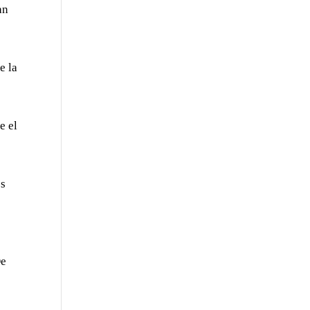
an
e la
e el
os
De