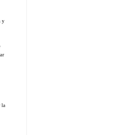
n y
e
rar
.
 la