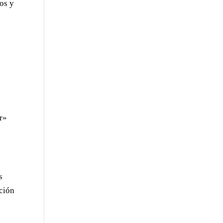
os y
er»
s
ación