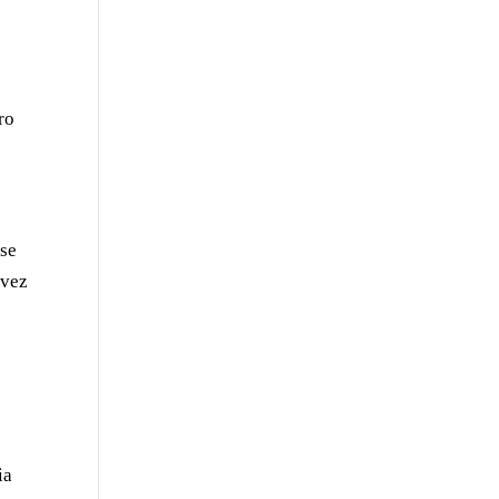
ro
rse
 vez
e
ia