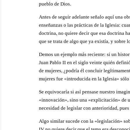
pueblo de Dios.
Antes de seguir adelante señalo aquí una ob
enseñanzas o las prácticas de la Iglesia: cu
doctrina, no quiere decir que esa doctrina h
que se trata de algo que ya existía, y sobre 
Demos un ejemplo más reciente: si un historia
Juan Pablo II en el siglo veinte quién defi
de mujeres, ¿podría él concluir legítimament
mujeres fue «introducida en la Iglesia» sólo 
Se equivocaría si así pensase nuestro imagin
«innovación», sino una «explicitación» de u
necesidad de legislar con anterioridad, pues 
Algo similar sucede con la «legislación» sobr
IV no quiere decir que el tema era desconoc