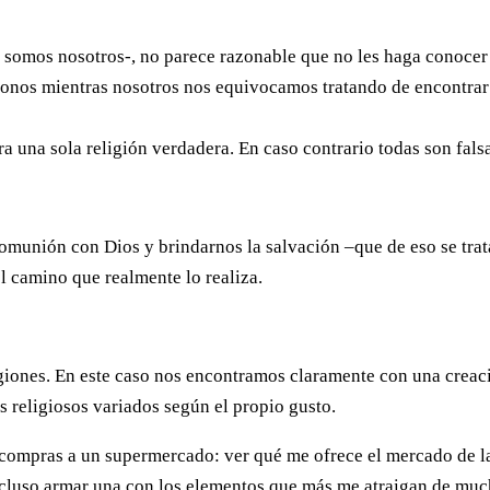
o somos nosotros-, no parece razonable que no les haga conocer
donos mientras nosotros nos equivocamos tratando de encontrar
era una sola religión verdadera. En caso contrario todas son fals
 comunión con Dios y brindarnos la salvación –que de eso se trat
l camino que realmente lo realiza.
igiones. En este caso nos encontramos claramente con una creac
s religiosos variados según el propio gusto.
 compras a un supermercado: ver qué me ofrece el mercado de l
incluso armar una con los elementos que más me atraigan de mu