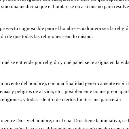
, sino una medicina que el hombre se da a sí mismo para resolve
 proyecto cognoscible para el hombre –cualquiera sea la religi
ión de que todas las religiones sean lo mismo.
 qué se entiende por religión y qué papel se le asigna en la vid
n invento del hombre), con una finalidad genéricamente espirit
lemas y peligros de al vida, etc., posiblemente no me preocupar
 religiones, y todas –dentro de ciertos límites- me parecerán
 entre Dios y el hombre, en el cual Dios tiene la iniciativa, se 
salvación, la cosa es diferente: me interesará mucho saber cu