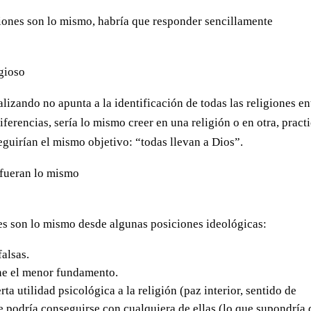
igiones son lo mismo, habría que responder sencillamente
igioso
lizando no apunta a la identificación de todas las religiones en
iferencias, sería lo mismo creer en una religión o en otra, pract
seguirían el mismo objetivo: “todas llevan a Dios”.
 fueran lo mismo
nes son lo mismo desde algunas posiciones ideológicas:
falsas.
ne el menor fundamento.
ta utilidad psicológica a la religión (paz interior, sentido de
que podría conseguirse con cualquiera de ellas (lo que supondría