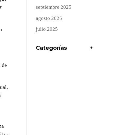
r
septiembre 2025
agosto 2025
julio 2025
ón
Categorías
+
a de
ual,
á
ha
ál es