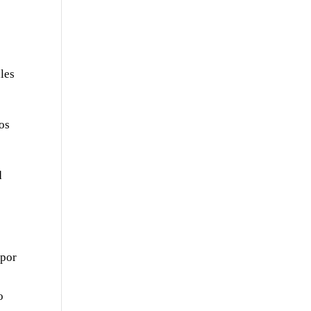
les
os
d
 por
o