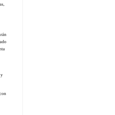
as,
arán
rado
nta
 y
 con