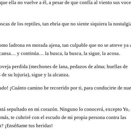
que ella no vuelve a él, a pesar de que confía al viento sus voc
oscas de los reptiles, tan ebria que no siente siquiera la nostalgi
omo ladrona en morada ajena, tan culpable que no se atreve ya 
 cansa… y continúa… la busca, la busca, la sigue, la acosa.
 oveja perdida (mechones de lana, pedazos de alma; huellas de
de su lujuria), sigue y la alcanza.
ado! ¡Cuánto camino he recorrido por ti, para conducirte de nu
stá sepultado en mi corazón. Ninguno lo conocerá, excepto Yo,
demás, te cubriré con el escudo de mi propia persona contra las
da? ¡Enséñame tus heridas!