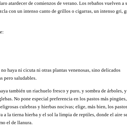
claro atardecer de comienzos de verano. Los rebaños vuelven a 
cla con un intenso canto de grillos o cigarras, un intenso gri, gr
e:
no haya ni cicuta ni otras plantas venenosas, sino delicados
as pero saludables.
aya también un riachuelo fresco y puro, y sombra de árboles, y
s glebas. No pone especial preferencia en los pastos más pingües,
eligrosas culebras y hierbas nocivas; elige, más bien, los pasto
a la tierna hierba y el sol la limpia de reptiles, donde el aire s
o el de llanura.