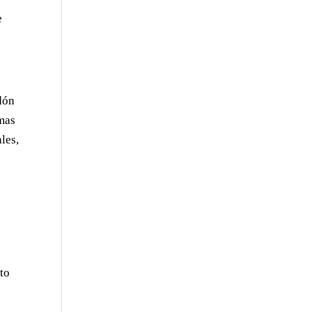
e
rdón
emas
les,
to