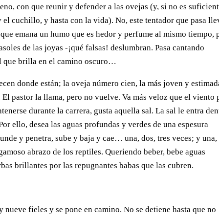
o, con que reunir y defender a las ovejas (y, si no es suficient
 el cuchillo, y hasta con la vida). No, este tentador que pasa lle
s que emana un humo que es hedor y perfume al mismo tiempo, 
soles de las joyas -¡qué falsas! ­deslumbran. Pasa cantando
al que brilla en el camino oscuro…
cen donde están; la oveja número cien, la más joven y estimad
. El pastor la llama, pero no vuelve. Va más veloz que el viento 
tenerse durante la carrera, gusta aquella sal. La sal le entra den
 Por ello, desea las aguas profundas y verdes de una espesura
hunde y penetra, sube y baja y cae… una, dos, tres veces; y una,
legamoso abrazo de los reptiles. Queriendo beber, bebe aguas
bas brillantes por las repugnantes babas que las cubren.
 y nueve fieles y se pone en camino. No se detiene hasta que no