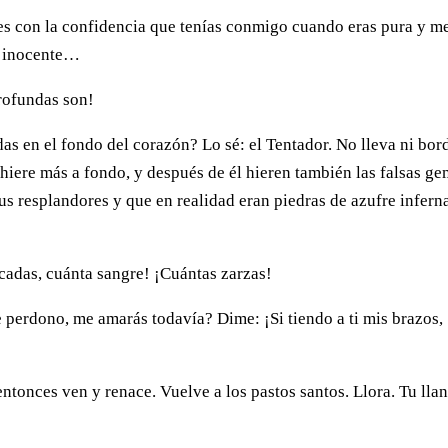
es con la confidencia que tenías conmigo cuando eras pura y m
da inocente…
rofundas son!
as en el fondo del corazón? Lo sé: el Tentador. No lleva ni bo
iere más a fondo, y después de él hieren también las falsas g
sus resplandores y que en realidad eran piedras de azufre inferna
ncadas, cuánta sangre! ¡Cuántas zarzas!
e perdono, me amarás todavía? Dime: ¡Si tiendo a ti mis brazos,
onces ven y renace. Vuelve a los pastos santos. Llora. Tu llan