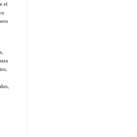
e el
va
pero
a,
para
tro,
 dos,