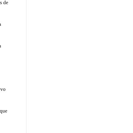
es de
a
a
evo
 que