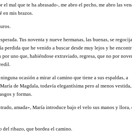
r el mal que te ha abrasado-, me abro el pecho, me abro las ven
ré en mis brazos.
guros.
esperada. Tus noventa y nueve hermanas, las buenas, se regocij
 mía perdida que he venido a buscar desde muy lejos y he encont
s por uno que, habiéndose extraviado, regresa, que no por nove
redil.
 ninguna ocasión a mirar al camino que tiene a sus espaldas, a
María de Magdala, todavía elegantísima pero al menos vestida,
asgos y formas.
ntrado, amada», María introduce bajo el velo sus manos y llora,
do del ribazo, que bordea el camino.