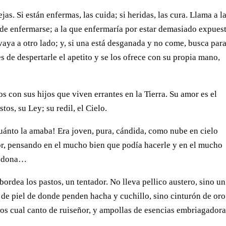
as. Si están enfermas, las cuida; si heridas, las cura. Llama a l
 de enfermarse; a la que enfermaría por estar demasiado expuest
vaya a otro lado; y, si una está desganada y no come, busca par
es de despertarle el apetito y se los ofrece con su propia mano,
s con sus hijos que viven errantes en la Tierra. Su amor es el
tos, su Ley; su redil, el Cielo.
uánto la amaba! Era joven, pura, cándida, como nube en cielo
or, pensando en el mucho bien que podía hacerle y en el mucho
bandona…
bordea los pastos, un tentador. No lleva pellico austero, sino un
 de piel de donde penden hacha y cuchillo, sino cinturón de oro
os cual canto de ruiseñor, y ampollas de esencias embriagado