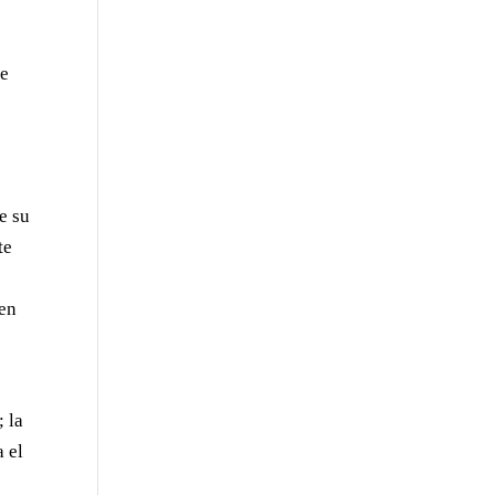
de
e su
te
 en
; la
a el