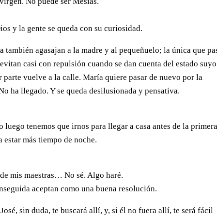
 virgen. No puede ser Mesías.
ios y la gente se queda con su curiosidad.
a también agasajan a la madre y al pequeñuelo; la única que pa
 evitan casi con repulsión cuando se dan cuenta del estado suyo
r parte vuelve a la calle. María quiere pasar de nuevo por la
 No ha llegado. Y se queda desilusionada y pensativa.
o luego tenemos que irnos para llegar a casa antes de la primer
 estar más tiempo de noche.
nde mis maestras… No sé. Algo haré.
enseguida aceptan como una buena resolución.
é, sin duda, te buscará allí, y, si él no fuera allí, te será fácil