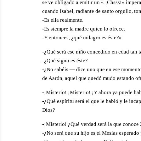
se ve obligado a emitir un « ¡Chsss!» imper
cuando Isabel, radiante de santo orgullo, to
-Es ella realmente.
-Es siempre la madre quien lo ofrece.
-Y entonces, ¿qué milagro es éste?».
-¿Qué será ese niño concedido en edad tan t
-¿Qué signo es éste?
-¿No sabéis — dice uno que en ese momento l
de Aarón, aquel que quedó mudo estando ofr
-¡Misterio! ¡Misterio! ¡Y ahora ya puede habl
-¿Qué espíritu será el que le habló y le inca
Dios?
-¡Misterio! ¿Qué verdad será la que conoce 
-¿No será que su hijo es el Mesías esperado 