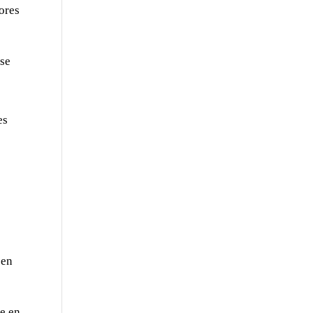
ores
 se
es
 en
se en