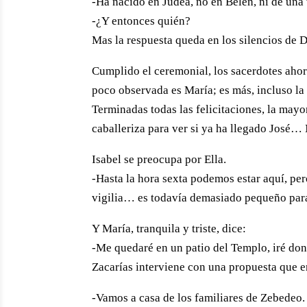
-Ha nacido en Judea, no en Belén, ni de una
-¿Y entonces quién?
Mas la respuesta queda en los silencios de D
Cumplido el ceremonial, los sacerdotes ahor
poco observada es María; es más, incluso la
Terminadas todas las felicitaciones, la mayo
caballeriza para ver si ya ha llegado José…
Isabel se preocupa por Ella.
-Hasta la hora sexta podemos estar aquí, per
vigilia… es todavía demasiado pequeño para
Y María, tranquila y triste, dice:
-Me quedaré en un patio del Templo, iré do
Zacarías interviene con una propuesta que 
-Vamos a casa de los familiares de Zebedeo. Jos