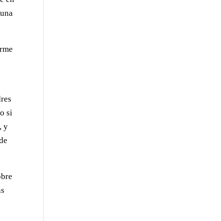
 una
erme
dres
o si
, y
 de
obre
as