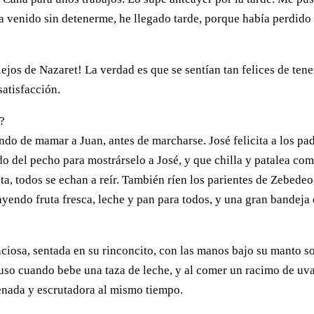
 venido sin detenerme, he llegado tarde, porque había perdido
lejos de Nazaret! La verdad es que se sentían tan felices de ten
satisfacción.
o?
ndo de mamar a Juan, antes de marcharse. José felicita a los pa
do del pecho para mostrárselo a José, y que chilla y patalea com
ta, todos se echan a reír. También ríen los parientes de Zebedeo
ayendo fruta fresca, leche y pan para todos, y una gran bandeja
nciosa, sentada en su rinconcito, con las manos bajo su manto s
uso cuando bebe una taza de leche, y al comer un racimo de uv
enada y escrutadora al mismo tiempo.