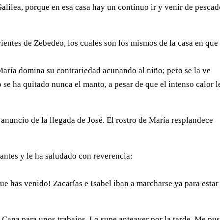
alilea, porque en esa casa hay un continuo ir y venir de pescad
rientes de Zebedeo, los cuales son los mismos de la casa en que
María domina su contrariedad acunando al niño; pero se la ve
se ha quitado nunca el manto, a pesar de que el intenso calor l
el anuncio de la llegada de José. El rostro de María resplandece
 antes y le ha saludado con reverencia:
ue has venido! Zacarías e Isabel iban a marcharse ya para estar
 Cana para unos trabajos. Lo supe anteayer por la tarde. Me pu