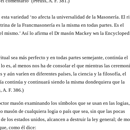
 el comentario’ (Preuss, A. F. 381.)
 esta variedad ‘no afecta la universalidad de la Masonería. El ri
ctrina de la Francmasonería es la misma en todas partes. Es el
el mismo.’ Así lo afirma el Dr masón Mackey wn la Encycloped
itual sea más perfecto y en todas partes semejante, continúa el
 lo es, al menos nos ha de consolar el que mientras las ceremon
 y aún varíen en diferentes países, la ciencia y la filosofía, el
ría continúa y continuará siendo la misma dondequiera que la
 A. F. 386.)
ctor masón examinando los símbolos que se usan en las logias,
do masón de cualquiera logia o país que sea, sin que las pocas
de los estados unidos, alcancen a destruir la ley general; de m
que, como él dice: