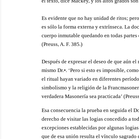
el texto, dice Mackey, y los altos grados son
Es evidente que no hay unidad de ritos; pero
es sólo la forma externa y extrínseca. La do
cuerpo inmutable quedando en todas partes 
(Preuss, A. F. 385.)
Después de expresar el deseo de que aún el r
mismo Dr.•. ‘Pero si esto es imposible, como
el ritual hayan variado en diferentes períodos
simbolismo y la religión de la Francmasone
verdadera Masonería sea practicada’ (Preuss,
Esa consecuencia la prueba en seguida el Do
derecho de visitar las logias concedido a to
excepciones establecidas por algunas logias 
que de esa unión resulta el vínculo sagrado 