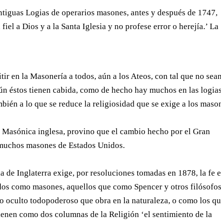
antiguas Logias de operarios masones, antes y después de 1747,
fiel a Dios y a la Santa Iglesia y no profese error o herejía.’ La
ir en la Masonería a todos, aún a los Ateos, con tal que no sea
 aún éstos tienen cabida, como de hecho hay muchos en las logia
bién a lo que se reduce la religiosidad que se exige a los maso
n Masónica inglesa, provino que el cambio hecho por el Gran
 muchos masones de Estados Unidos.
ia de Inglaterra exige, por resoluciones tomadas en 1878, la fe e
dos como masones, aquellos que como Spencer y otros filósofo
pio oculto todopoderoso que obra en la naturaleza, o como los q
tienen como dos columnas de la Religión ‘el sentimiento de la