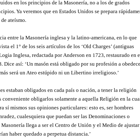
ruidos en los principios de la Masonería, no a los de grados
incipios. Ya veremos que en Estados Unidos se prepara rápidame
n de ateísmo.
cia entre la Masonería inglesa y la latino-americana, en lo que
ista el 1° de los seis artículos de los ‘Old Charges’ (antiguas
 Logia Inglesa, redactada por Anderson en 1723, restaurado en e
3. Dice así: ‘Un masón está obligado por su profesión a obedece
amás será un Ateo estúpido ni un Libertino irreligioso.’
s estaban obligados en cada país o nación, a tener la religión
s conveniente obligarlos solamente a aquella Religión en la cua
a sí mismos sus opiniones particulares: esto es, ser hombres
nradez, cualesquiera que puedan ser las Denominaciones o
 Masonería llega a ser el Centro de Unión y el Medio de ajustar
ían haber quedado a perpetua distancia.’