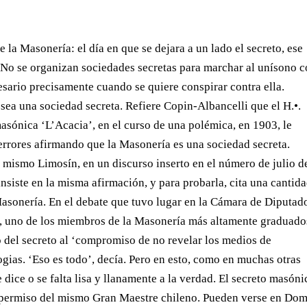
 la Masonería: el día en que se dejara a un lado el secreto, ese
 No se organizan sociedades secretas para marchar al unísono 
cesario precisamente cuando se quiere conspirar contra ella.
ea una sociedad secreta. Refiere Copin-Albancelli que el H.•.
asónica ‘L’Acacia’, en el curso de una polémica, en 1903, le
errores afirmando que la Masonería es una sociedad secreta.
El mismo Limosín, en un discurso inserto en el número de julio d
 insiste en la misma afirmación, y para probarla, cita una cantid
Masonería. En el debate que tuvo lugar en la Cámara de Diputad
, uno de los miembros de la Masonería más altamente graduado
to del secreto al ‘compromiso de no revelar los medios de
gias. ‘Eso es todo’, decía. Pero en esto, como en muchas otras
 dice o se falta lisa y llanamente a la verdad. El secreto masóni
on permiso del mismo Gran Maestre chileno. Pueden verse en Do