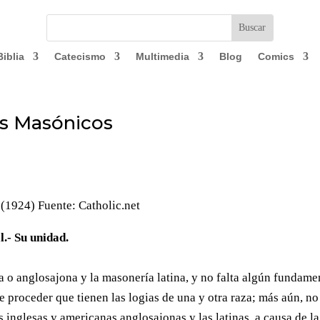
Biblia
Catecismo
Multimedia
Blog
Comics
os Masónicos
(1924) Fuente: Catholic.net
l.- Su unidad.
sa o anglosajona y la masonería latina, y no falta algún fundame
de proceder que tienen las logias de una y otra raza; más aún, no
 inglesas y americanas anglosajonas y las latinas, a causa de la