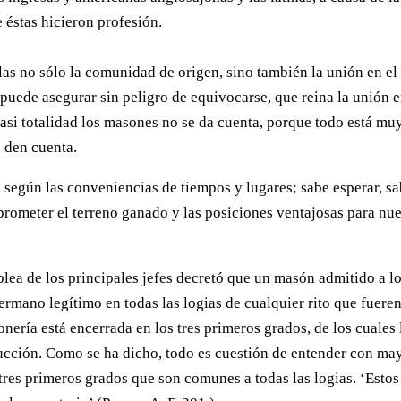
 éstas hicieron profesión.
las no sólo la comunidad de origen, sino también la unión en el
e puede asegurar sin peligro de equivocarse, que reina la unión e
casi totalidad los masones no se da cuenta, porque todo está mu
e den cuenta.
a, según las conveniencias de tiempos y lugares; sabe esperar, s
rometer el terreno ganado y las posiciones ventajosas para nu
blea de los principales jefes decretó que un masón admitido a l
ermano legítimo en todas las logias de cualquier rito que fueren
onería está encerrada en los tres primeros grados, de los cuales 
cción. Como se ha dicho, todo es cuestión de entender con ma
tres primeros grados que son comunes a todas las logias. ‘Estos