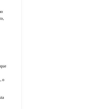
mo
to,
s
 que
, o
sta