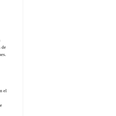
n
s de
nes.
n el
s
ue