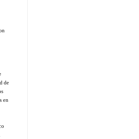
con
e
ad de
os
s en
co
m