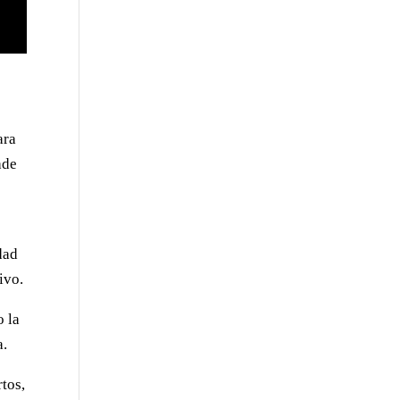
ara
ade
dad
ivo.
o la
a.
rtos,