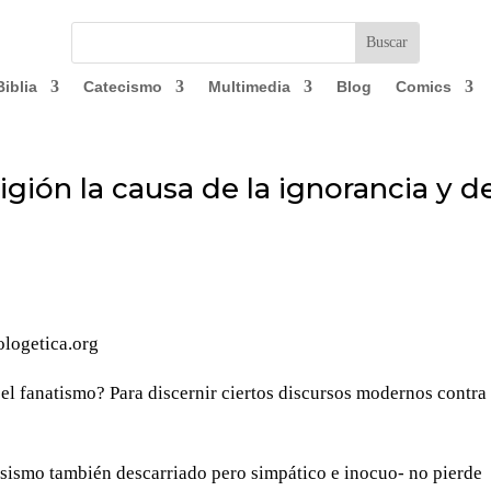
Biblia
Catecismo
Multimedia
Blog
Comics
eligión la causa de la ignorancia y d
ologetica.org
el fanatismo? Para discernir ciertos discursos modernos contra 
esismo también descarriado pero simpático e inocuo- no pierde