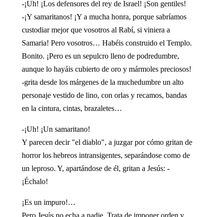
-¡Uh! ¡Los defensores del rey de Israel! ¡Son gentiles!
-¡Y samaritanos! ¡Y a mucha honra, porque sabríamos
custodiar mejor que vosotros al Rabí, si viniera a
Samaria! Pero vosotros… Habéis construido el Templo.
Bonito. ¡Pero es un sepulcro lleno de podredumbre,
aunque lo hayáis cubierto de oro y mármoles preciosos!
-grita desde los márgenes de la muchedumbre un alto
personaje vestido de lino, con orlas y recamos, bandas
en la cintura, cintas, brazaletes…
-¡Uh! ¡Un samaritano!
Y parecen decir "el diablo", a juzgar por cómo gritan de
horror los hebreos intransigentes, separándose como de
un leproso. Y, apartándose de él, gritan a Jesús: -
¡Échalo!
¡Es un impuro!…
Pero Jesús no echa a nadie. Trata de imponer orden y