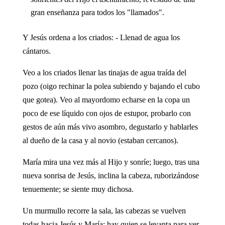
gran enseñanza para todos los "llamados".
Y Jesús ordena a los criados: - Llenad de agua los
cántaros.
Veo a los criados llenar las tinajas de agua traída del
pozo (oigo rechinar la polea subiendo y bajando el cubo
que gotea). Veo al mayordomo echarse en la copa un
poco de ese líquido con ojos de estupor, probarlo con
gestos de aún más vivo asombro, degustarlo y hablarles
al dueño de la casa y al novio (estaban cercanos).
María mira una vez más al Hijo y sonríe; luego, tras una
nueva sonrisa de Jesús, inclina la cabeza, ruborizándose
tenuemente; se siente muy dichosa.
Un murmullo recorre la sala, las cabezas se vuelven
todas hacia Jesús y María; hay quien se levanta para ver