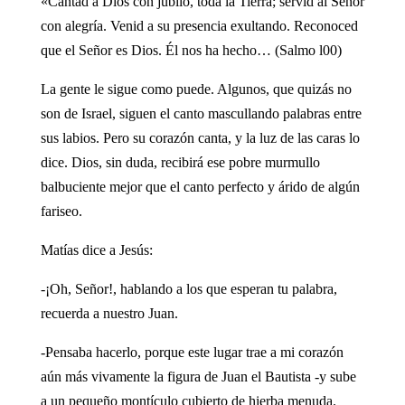
«Cantad a Dios con júbilo, toda la Tierra; servid al Señor
con alegría. Venid a su presencia exultando. Reconoced
que el Señor es Dios. Él nos ha hecho… (Salmo l00)
La gente le sigue como puede. Algunos, que quizás no
son de Israel, siguen el canto mascullando palabras entre
sus labios. Pero su corazón canta, y la luz de las caras lo
dice. Dios, sin duda, recibirá ese pobre murmullo
balbuciente mejor que el canto perfecto y árido de algún
fariseo.
Matías dice a Jesús:
-¡Oh, Señor!, hablando a los que esperan tu palabra,
recuerda a nuestro Juan.
-Pensaba hacerlo, porque este lugar trae a mi corazón
aún más vivamente la figura de Juan el Bautista -y sube
a un pequeño montículo cubierto de hierba menuda.