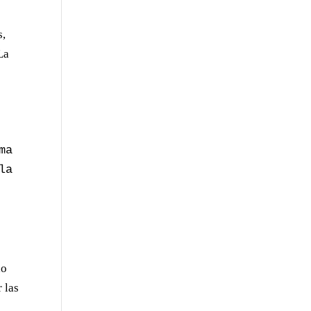
s,
La
a 
a 
do
 las