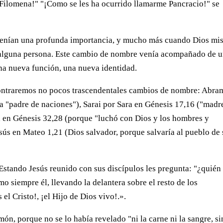
Filomena!" "¡Como se les ha ocurrido llamarme Pancracio!" se
 tenían una profunda importancia, y mucho más cuando Dios m
 alguna persona. Este cambio de nombre venía acompañado de 
na nueva función, una nueva identidad.
contraremos no pocos trascendentales cambios de nombre: Abra
 "padre de naciones"), Sarai por Sara en Génesis 17,16 ("madr
el en Génesis 32,28 (porque "luchó con Dios y los hombres y
sús en Mateo 1,21 (Dios salvador, porque salvaría al pueblo de 
. Estando Jesús reunido con sus discípulos les pregunta: "¿quién
o siempre él, llevando la delantera sobre el resto de los
 el Cristo!, ¡el Hijo de Dios vivo!.».
món, porque no se lo había revelado "ni la carne ni la sangre, s