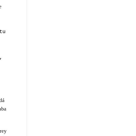
e
u 
 
udá
aba
 rey