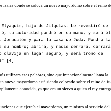
a de Isaías donde se coloca un nuevo mayordomo sobre el reino d
 Elyaquim, hijo de Jilquías. Le revestiré de t
ré, tu autoridad pondré en su mano, y será él 
e Jerusalén y para la casa de Judá. Pondré la 
e su hombro; abrirá, y nadie cerrará, cerrará,
o clavija en lugar seguro, y será trono de 
e" [4]
ús utilizara esas palabras, sino que intencionalmente llama la
e un nuevo mayordomo está siendo colocado sobre el reino de J
pliamente conocida, ya que era un siervo a quien el rey entreg
 funciones que ejercía el mayordomo, un ministro al servicio del