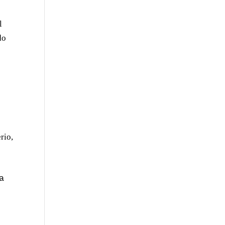
l
do
e
rio,
 