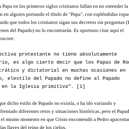
Papa en los primeros siglos cristianos fallan en no entender la
n en alguien portando el título de "Papa", con espléndidas ropa
ndo que todos los cristianos sigan sus decretos sin preguntas (
enen del Papado) no lo encontrarán. Es oportuno citar aquí el
nocore:
ectiva protestante no tiene absolutamente 
rio, es algo cierto decir que los Papas de Rom
crático y dictatorial en muchas ocasiones en l
o, elestilo del Papado no define al Papado 
 en la Iglesia primitiva". [1]
ue dicho estilo de Papado no existía, o ha ido variando y
rentado diferentes retos y situaciones históricas, pero el Papa
e el mismo momento en que Cristo encomendó a Pedro apacentar
as llaves del reino de los cielos.