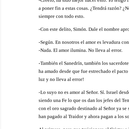
-Créelo, ha sido mejor hacer esto. Yo tengo
a poner fin a estas cosas. ¿Tendrá razón? ¿No
siempre con todo esto.
-Con este delito, Simón. Dale el nombre apro
-Según. En nosotros el amor es levadura con
-Nada. El amor ilumina. No lleva al error.
-También el Sanedrín, también los sacerdotes
ha amado desde que fue estrechado el pacto e
luz y no lleva al error!
-Lo suyo no es amor al Señor. Sí. Israel des
siendo una Fe lo que os dan los jefes del Tem
con el oro sagrado destinado al Señor ya se 
han pagado al Traidor y ahora pagan a los s