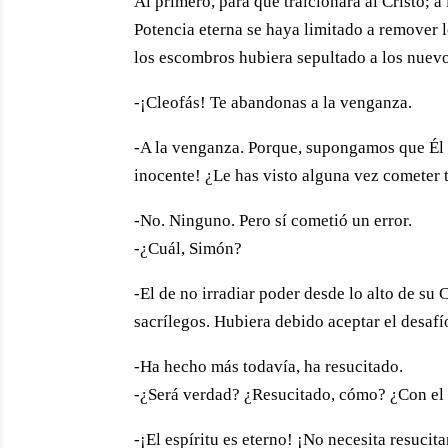
Al primero, para que traicionara al Cristo; 
Potencia eterna se haya limitado a remover 
los escombros hubiera sepultado a los nuevos
-¡Cleofás! Te abandonas a la venganza.
-A la venganza. Porque, supongamos que Él f
inocente! ¿Le has visto alguna vez cometer t
-No. Ninguno. Pero sí cometió un error.
-¿Cuál, Simón?
-El de no irradiar poder desde lo alto de su 
sacrílegos. Hubiera debido aceptar el desafío
-Ha hecho más todavía, ha resucitado.
-¿Será verdad? ¿Resucitado, cómo? ¿Con el E
-¡El espíritu es eterno! ¡No necesita resucit