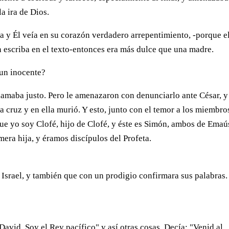
a ira de Dios.
ía y Él veía en su corazón verdadero arrepentimiento, -porque e
 escriba en el texto-entonces era más dulce que una madre.
un inocente?
lamaba justo. Pero le amenazaron con denunciarlo ante César, y
a cruz y en ella murió. Y esto, junto con el temor a los miembro
e yo soy Clofé, hijo de Clofé, y éste es Simón, ambos de Emaú
mera hija, y éramos discípulos del Profeta.
 Israel, y también que con un prodigio confirmara sus palabras.
avid. Soy el Rey pacífico" y así otras cosas. Decía: "Venid al