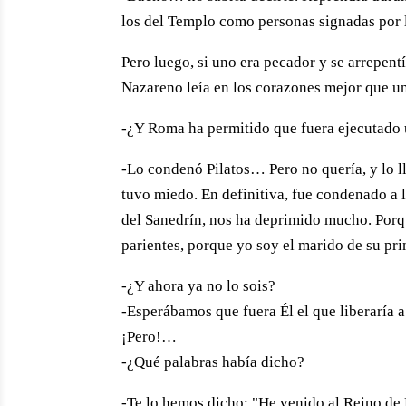
los del Templo como personas signadas por l
Pero luego, si uno era pecador y se arrepent
Nazareno leía en los corazones mejor que un
-¿Y Roma ha permitido que fuera ejecutado 
-Lo condenó Pilatos… Pero no quería, y lo l
tuvo miedo. En definitiva, fue condenado a l
del Sanedrín, nos ha deprimido mucho. Porqu
parientes, porque yo soy el marido de su pri
-¿Y ahora ya no lo sois?
-Esperábamos que fuera Él el que liberaría a
¡Pero!…
-¿Qué palabras había dicho?
-Te lo hemos dicho: "He venido al Reino de D