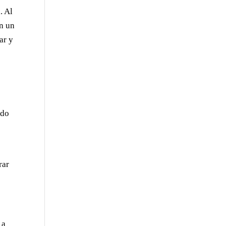
. Al
an un
ar y
ado
rar
 a