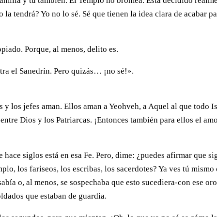
 familia y tú también. El Templo no bromea. Está decidido realm
 la tendrá? Yo no lo sé. Sé que tienen la idea clara de acabar p
piado. Porque, al menos, delito es.
tra el Sanedrín. Pero quizás… ¡no sé!».
 y los jefes aman. Ellos aman a Yeohveh, a Aquel al que todo Is
ntre Dios y los Patriarcas. ¡Entonces también para ellos el amo
de hace siglos está en esa Fe. Pero, dime: ¿puedes afirmar que si
plo, los fariseos, los escribas, los sacerdotes? Ya ves tú mismo
sabía o, al menos, se sospechaba que esto sucediera-con ese or
oldados que estaban de guardia.