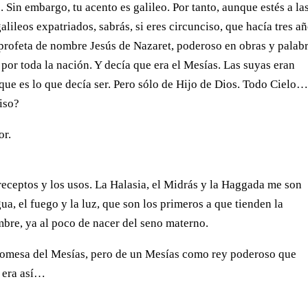
. Sin embargo, tu acento es galileo. Por tanto, aunque estés a la
alileos expatriados, sabrás, si eres circunciso, que hacía tres a
 profeta de nombre Jesús de Nazaret, poderoso en obras y palab
por toda la nación. Y decía que era el Mesías. Las suyas eran
que es lo que decía ser. Pero sólo de Hijo de Dios. Todo Cielo
iso?
or.
receptos y los usos. La Halasia, el Midrás y la Haggada me son
ua, el fuego y la luz, que son los primeros a que tienden la
ombre, ya al poco de nacer del seno materno.
 promesa del Mesías, pero de un Mesías como rey poderoso que
o era así…