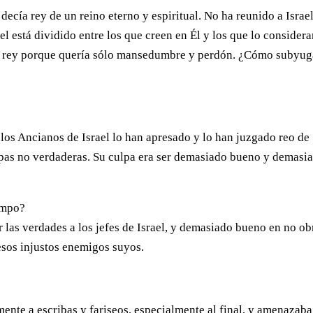
decía rey de un reino eterno y espiritual. No ha reunido a Israel
el está dividido entre los que creen en Él y los que lo consider
ra rey porque quería sólo mansedumbre y perdón. ¿Cómo subyug
 los Ancianos de Israel lo han apresado y lo han juzgado reo de
pas no verdaderas. Su culpa era ser demasiado bueno y demasi
empo?
 las verdades a los jefes de Israel, y demasiado bueno en no ob
esos injustos enemigos suyos.
nte a escribas y fariseos, especialmente al final, y amenazaba