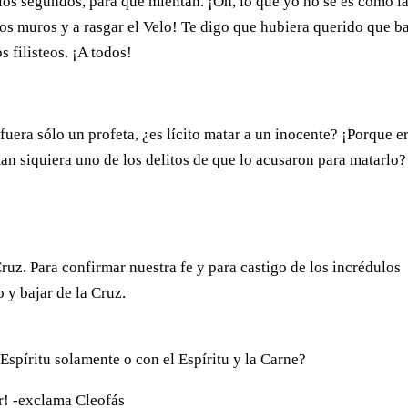
a los segundos, para que mientan. ¡Oh, lo que yo no sé es cómo l
los muros y a rasgar el Velo! Te digo que hubiera querido que b
 filisteos. ¡A todos!
uera sólo un profeta, ¿es lícito matar a un inocente? ¡Porque e
an siquiera uno de los delitos de que lo acusaron para matarlo?
Cruz. Para confirmar nuestra fe y para castigo de los incrédulos
 y bajar de la Cruz.
spíritu solamente o con el Espíritu y la Carne?
ar! -exclama Cleofás