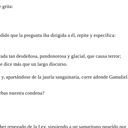
 grita:
do que la pregunta iba dirigida a él, repite y especifica:
ada tan desdeñosa, pundonorosa y glacial, que causa terror;
ue dice más que un largo discurso.
 y, apartándose de la jauría sanguinaria, corre adonde Gamaliel
ebas nuestra condena?
ber renegado de la Ley, siguiendo a un samaritano poseído por