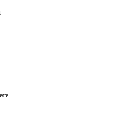
l
o
este