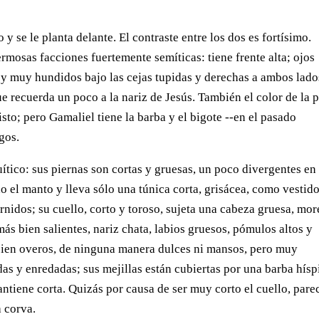
 y se le planta delante. El contraste entre los dos es fortísimo.
rmosas facciones fuertemente semíticas: tiene frente alta; ojos
, y muy hundidos bajo las cejas tupidas y derechas a ambos lado
e recuerda un poco a la nariz de Jesús. También el color de la p
sto; pero Gamaliel tiene la barba y el bigote --en el pasado
gos.
uítico: sus piernas son cortas y gruesas, un poco divergentes en 
do el manto y lleva sólo una túnica corta, grisácea, como vestido
ornidos; su cuello, corto y toroso, sujeta una cabeza gruesa, mor
más bien salientes, nariz chata, labios gruesos, pómulos altos y
 bien overos, de ninguna manera dulces ni mansos, pero muy
das y enredadas; sus mejillas están cubiertas por una barba hísp
ntiene corta. Quizás por causa de ser muy corto el cuello, pare
 corva.