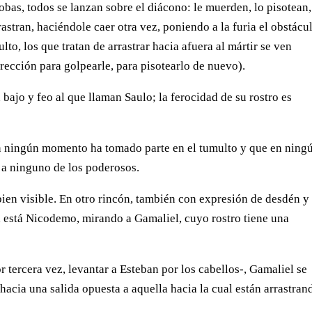
fobas, todos se lanzan sobre el diácono: le muerden, lo pisotean,
rrastran, haciéndole caer otra vez, poniendo a la furia el obstácu
lto, los que tratan de arrastrar hacia afuera al mártir se ven
irección para golpearle, para pisotearlo de nuevo).
 bajo y feo al que llaman Saulo; la ferocidad de su rostro es
en ningún momento ha tomado parte en el tumulto y que en ning
 a ninguno de los poderosos.
 bien visible. En otro rincón, también con expresión de desdén y
ón, está Nicodemo, mirando a Gamaliel, cuyo rostro tiene una
 tercera vez, levantar a Esteban por los cabellos-, Gamaliel se
acia una salida opuesta a aquella hacia la cual están arrastran