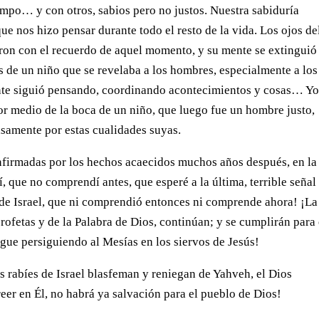
empo… y con otros, sabios pero no justos. Nuestra sabiduría
ue nos hizo pensar durante todo el resto de la vida. Los ojos de
aron con el recuerdo de aquel momento, y su mente se extinguió
s de un niño que se revelaba a los hombres, especialmente a los
mente siguió pensando, coordinando acontecimientos y cosas… Y
 por medio de la boca de un niño, que luego fue un hombre justo,
isamente por estas cualidades suyas.
onfirmadas por los hechos acaecidos muchos años después, en la
que no comprendí antes, que esperé a la última, terrible señal
 de Israel, que ni comprendió entonces ni comprende ahora! ¡La
profetas y de la Palabra de Dios, continúan; y se cumplirán para 
sigue persiguiendo al Mesías en los siervos de Jesús!
s rabíes de Israel blasfeman y reniegan de Yahveh, el Dios
reer en Él, no habrá ya salvación para el pueblo de Dios!