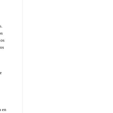
o.
os
los
los
de
a en