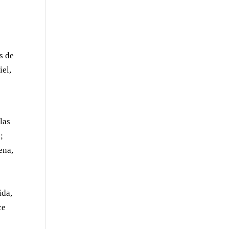
s de
iel,
las
;
ena,
ida,
ce