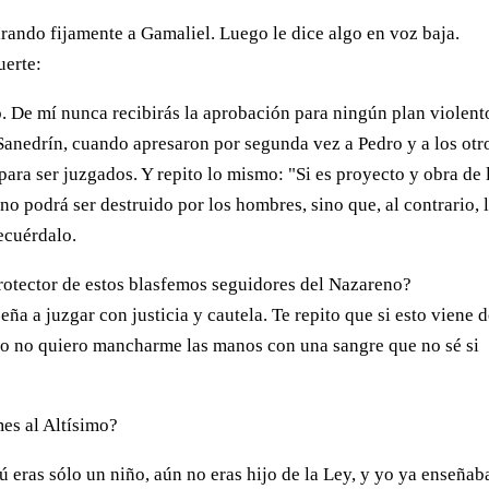
ando fijamente a Gamaliel. Luego le dice algo en voz baja.
uerte:
. De mí nunca recibirás la aprobación para ningún plan violent
 Sanedrín, cuando apresaron por segunda vez a Pedro y a los otr
para ser juzgados. Y repito lo mismo: "Si es proyecto y obra de 
 no podrá ser destruido por los hombres, sino que, al contrario, 
ecuérdalo.
 protector de estos blasfemos seguidores del Nazareno?
nseña a juzgar con justicia y cautela. Te repito que si esto viene 
ro yo no quiero mancharme las manos con una sangre que no sé si
mes al Altísimo?
 eras sólo un niño, aún no eras hijo de la Ley, y yo ya enseñab