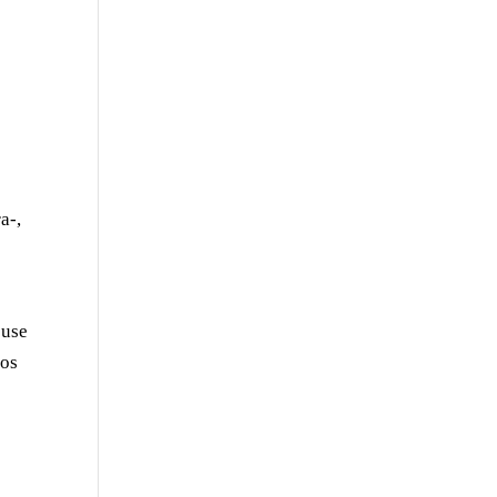
a-,
 use
Los