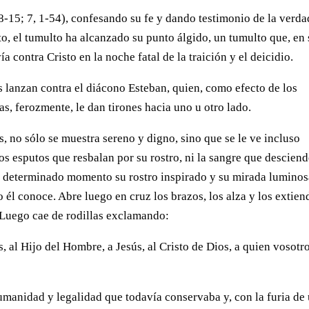
-15; 7, 1-54), confesando su fe y dando testimonio de la verda
cto, el tumulto ha alcanzado su punto álgido, un tumulto que, en
a contra Cristo en la noche fatal de la traición y el deicidio.
s lanzan contra el diácono Esteban, quien, como efecto de los
as, ferozmente, le dan tirones hacia uno u otro lado.
, no sólo se muestra sereno y digno, sino que se le ve incluso
 los esputos que resbalan por su rostro, ni la sangre que descien
un determinado momento su rostro inspirado y su mirada luminos
o él conoce. Abre luego en cruz los brazos, los alza y los extien
. Luego cae de rodillas exclamando:
os, al Hijo del Hombre, a Jesús, al Cristo de Dios, a quien vosotr
manidad y legalidad que todavía conservaba y, con la furia de