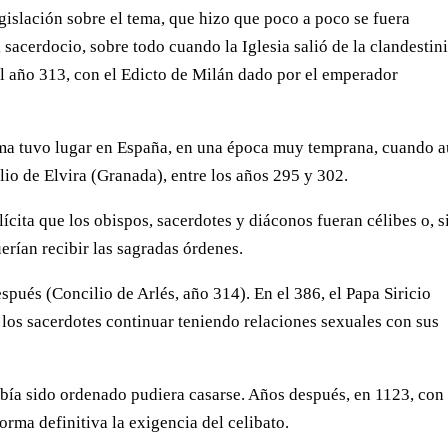
gislación sobre el tema, que hizo que poco a poco se fuera
 sacerdocio, sobre todo cuando la Iglesia salió de la clandestin
el año 313, con el Edicto de Milán dado por el emperador
 tema tuvo lugar en España, en una época muy temprana, cuando 
lio de Elvira (Granada), entre los años 295 y 302.
ícita que los obispos, sacerdotes y diáconos fueran célibes o, s
uerían recibir las sagradas órdenes.
spués (Concilio de Arlés, año 314). En el 386, el Papa Siricio
 los sacerdotes continuar teniendo relaciones sexuales con sus
bía sido ordenado pudiera casarse. Años después, en 1123, con 
orma definitiva la exigencia del celibato.