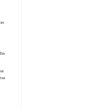
ras
fin
 se
 esa