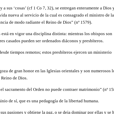
 a sus ‘cosas’ (cf 1 Co 7, 32), se entregan enteramente a Dios 
vida nueva al servicio de la cual es consagrado el ministro de l
uncia de modo radiante el Reino de Dios” (nº 1579).
s está en vigor una disciplina distinta: mientras los obispos son
res casados pueden ser ordenados diáconos y presbíteros.
desde tiempos remotos; estos presbíteros ejercen un ministerio
s goza de gran honor en las Iglesias orientales y son numerosos l
l Reino de Dios.
 el sacramento del Orden no puede contraer matrimonio” (nº 15
inio de sí, que es una pedagogía de la libertad humana.
 sus pasiones y obtiene la paz, o se deja dominar por ellas y se 