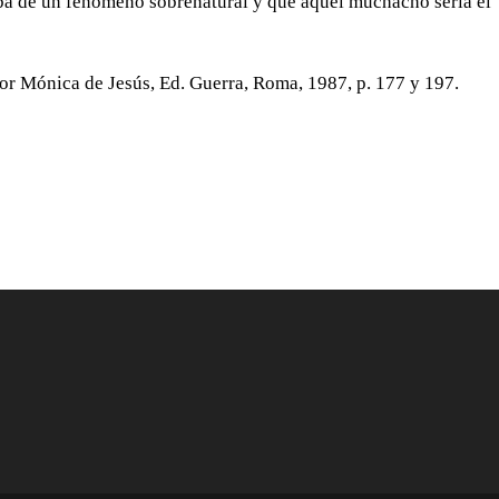
aba de un fenómeno sobrenatural y que aquel muchacho sería el
Sor Mónica de Jesús, Ed. Guerra, Roma, 1987, p. 177 y 197.