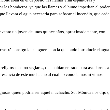
ncontraban en el depósito, las llamas eran espantosas y
uar los bomberos, ya que las llamas y el humo impedían el poder
ue llevara el agua necesaria para sofocar el incendio, que cada
convento un joven de unos quince años, aproximadamente, con
arrastró consigo la manguera con la que pudo introducir el agua
o religiosas como seglares, que habían entrado para ayudarnos a
presencia de este muchacho al cual no conocíamos ni vimos
igiosas quién podría ser aquel muchacho, Sor Mónica nos dijo 