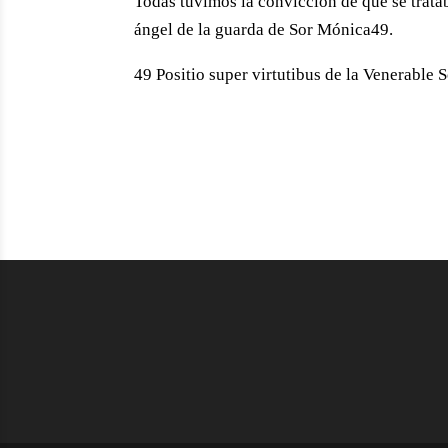
Todas tuvimos la convicción de que se trat
ángel de la guarda de Sor Mónica49.
49 Positio super virtutibus de la Venerable 