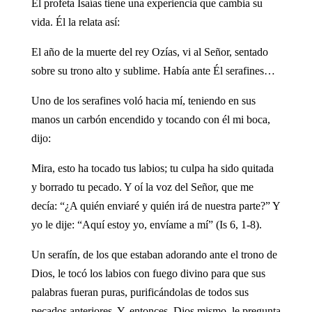
El profeta Isaías tiene una experiencia que cambia su
vida. Él la relata así:
El año de la muerte del rey Ozías, vi al Señor, sentado
sobre su trono alto y sublime. Había ante Él serafines…
Uno de los serafines voló hacia mí, teniendo en sus
manos un carbón encendido y tocando con él mi boca,
dijo:
Mira, esto ha tocado tus labios; tu culpa ha sido quitada
y borrado tu pecado. Y oí la voz del Señor, que me
decía: “¿A quién enviaré y quién irá de nuestra parte?” Y
yo le dije: “Aquí estoy yo, envíame a mí” (Is 6, 1-8).
Un serafín, de los que estaban adorando ante el trono de
Dios, le tocó los labios con fuego divino para que sus
palabras fueran puras, purificándolas de todos sus
pecados anteriores. Y, entonces, Dios mismo, le pregunta