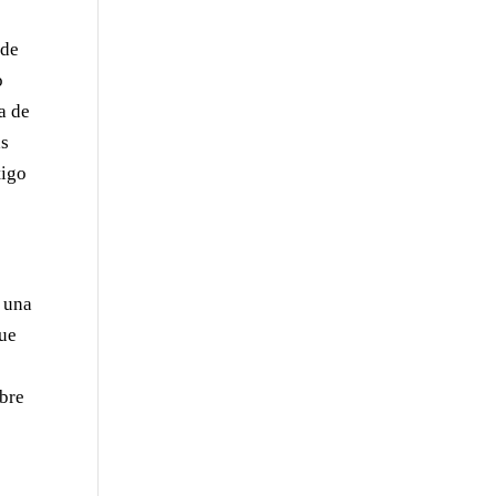
 de
o
a de
as
tigo
y una
que
mbre