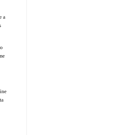
e a
s
ho
 me
pine
ta