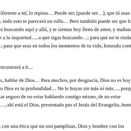
diferente a mí, lo repitas… Puede ser, (puede ser…), que tú seas
, todo esto te parecerá un rollo… Pero también puede ser que l
s buscando aquí y allá, y te sientas hoy lleno de amor, y mañan
arte a la inquietud…, a que sigas buscando…; para que no te rind
; para que seas en todos los momentos de tu vida, honrado con
 encontrará a ti…
sas, hablar de Dios… Para muchos, por desgracia, Dios no es ho
ro Dios es tu profundidad… No le huyas sin más ni más…, por
tar seguro de no estar hablando contigo mismo, de no estar
, ahí está el Dios, presentado por el Jesús del Evangelio, ho
e, con una ética que no son pamplinas, Dios y hombre con los