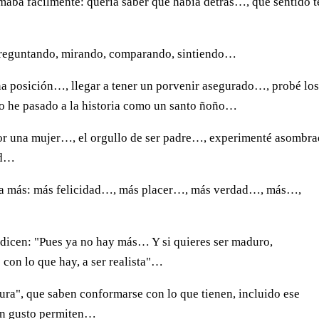
maba fácilmente: quería saber qué había detrás…, que sentido t
 preguntando, mirando, comparando, sintiendo…
na posición…, llegar a tener un porvenir asegurado…, probé lo
 no he pasado a la historia como un santo ñoño…
por una mujer…, el orgullo de ser padre…, experimenté asombr
ad…
día más: más felicidad…, más placer…, más verdad…, más…,
e dicen: "Pues ya no hay más… Y si quieres ser maduro,
con lo que hay, a ser realista"…
ra", que saben conformarse con lo que tienen, incluido ese
uen gusto permiten…