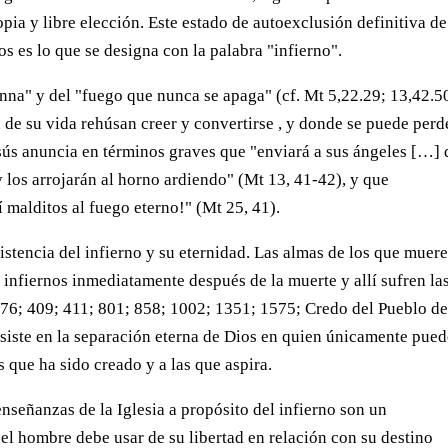
pia y libre elección. Este estado de autoexclusión definitiva de
 es lo que se designa con la palabra "infierno".
nna" y del "fuego que nunca se apaga" (cf. Mt 5,22.29; 13,42.5
n de su vida rehúsan creer y convertirse , y donde se puede perd
Jesús anuncia en términos graves que "enviará a sus ángeles […]
y los arrojarán al horno ardiendo" (Mt 13, 41-42), y que
 malditos al fuego eterno!" (Mt 25, 41).
istencia del infierno y su eternidad. Las almas de los que muer
 infiernos inmediatamente después de la muerte y allí sufren la
S 76; 409; 411; 801; 858; 1002; 1351; 1575; Credo del Pueblo d
nsiste en la separación eterna de Dios en quien únicamente pue
s que ha sido creado y a las que aspira.
enseñanzas de la Iglesia a propósito del infierno son un
el hombre debe usar de su libertad en relación con su destino