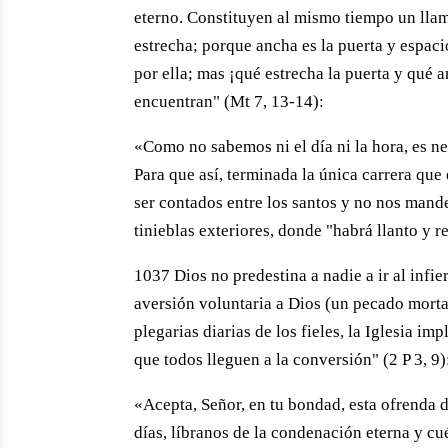
eterno. Constituyen al mismo tiempo un llam
estrecha; porque ancha es la puerta y espaci
por ella; mas ¡qué estrecha la puerta y qué a
encuentran" (Mt 7, 13-14):
«Como no sabemos ni el día ni la hora, es ne
Para que así, terminada la única carrera que
ser contados entre los santos y no nos mande
tinieblas exteriores, donde "habrá llanto y 
1037 Dios no predestina a nadie a ir al infi
aversión voluntaria a Dios (un pecado mortal),
plegarias diarias de los fieles, la Iglesia i
que todos lleguen a la conversión" (2 P 3, 9)
«Acepta, Señor, en tu bondad, esta ofrenda d
días, líbranos de la condenación eterna y cu