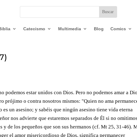
Biblia
Catecismo
Multimedia
Blog
Comics
37)
no podemos estar unidos con Dios. Pero no podemos amar a Dio
tro prójimo o contra nosotros mismos: "Quien no ama permanec
 es un asesino; y sabéis que ningún asesino tiene vida eterna
Señor nos advierte que estaremos separados de Él si no omitimo
es y de los pequeños que son sus hermanos (cf. Mt 25, 31-46). 
coger el amor misericordioso de Dios, significa permanecer