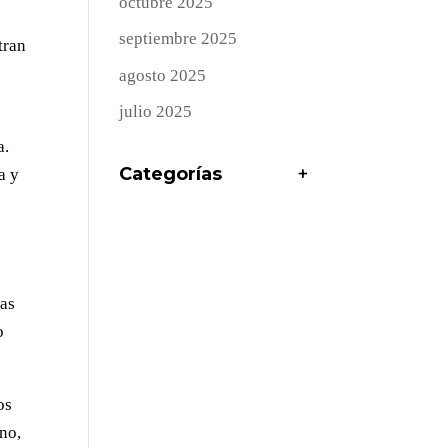
octubre 2025
septiembre 2025
tran
agosto 2025
julio 2025
a.
Categorías
+
a y
las
o
os
ano,