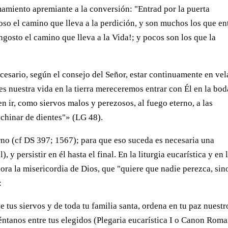
amiento apremiante a la conversión: "Entrad por la puerta
oso el camino que lleva a la perdición, y son muchos los que en
ngosto el camino que lleva a la Vida!; y pocos son los que la
cesario, según el consejo del Señor, estar continuamente en vel
 es nuestra vida en la tierra mereceremos entrar con Él en la bod
n ir, como siervos malos y perezosos, al fuego eterno, a las
rechinar de dientes"» (LG 48).
erno (cf DS 397; 1567); para que eso suceda es necesaria una
 y persistir en él hasta el final. En la liturgia eucarística y en 
mplora la misericordia de Dios, que "quiere que nadie perezca, sin
:
e tus siervos y de toda tu familia santa, ordena en tu paz nuestr
éntanos entre tus elegidos (Plegaria eucarística I o Canon Rom