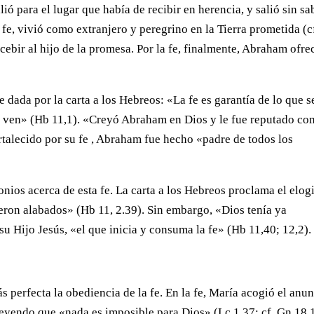
ó para el lugar que había de recibir en herencia, y salió sin sa
 fe, vivió como extranjero y peregrino en la Tierra prometida (c
oncebir al hijo de la promesa. Por la fe, finalmente, Abraham ofre
e dada por la carta a los Hebreos: «La fe es garantía de lo que s
se ven» (Hb 11,1). «Creyó Abraham en Dios y le fue reputado c
fortalecido por su fe , Abraham fue hecho «padre de todos los
nios acerca de esta fe. La carta a los Hebreos proclama el elog
ueron alabados» (Hb 11, 2.39). Sin embargo, «Dios tenía ya
su Hijo Jesús, «el que inicia y consuma la fe» (Hb 11,40; 12,2).
 perfecta la obediencia de la fe. En la fe, María acogió el anu
creyendo que «nada es imposible para Dios» (Lc 1,37; cf. Gn 18,