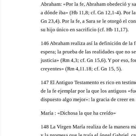
Abraham: «Por la fe, Abraham obedeció y sali
a dónde iba» (Hb 11,8; cf. Gn 12,1-4). Por la
Gn 23,4). Por la fe, a Sara se le otorgó el c
su hijo único en sacrificio (cf. Hb 11,17).
146 Abraham realiza así la definición de la f
espera; la prueba de las realidades que no 
justicia» (Rm 4,3; cf. Gn 15,6). Y por eso, 
creyentes» (Rm 4,11.18; cf. Gn 15, 5).
147 El Antiguo Testamento es rico en testimo
de la fe ejemplar por la que los antiguos «f
dispuesto algo mejor»: la gracia de creer en 
María : «Dichosa la que ha creído»
148 La Virgen María realiza de la manera más
y la promesa que le traía el ángel Gabriel, 