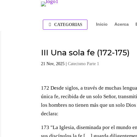
Inicio
Acerca
CATEGORIAS
III Una sola fe (172-175)
21 Nov, 2025
|
Catecismo Parte 1
172 Desde siglos, a través de muchas lenguas
única fe, recibida de un solo Señor, transmi
los hombres no tienen más que un solo Dios y
declara:
173 "La Iglesia, diseminada por el mundo ent
sus discípulos la fe […] guarda diligenteme