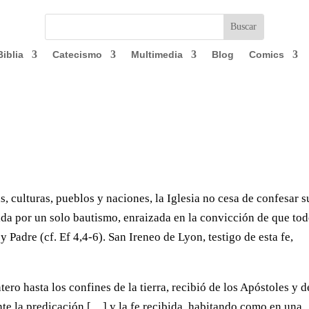
Biblia
Catecismo
Multimedia
Blog
Comics
, culturas, pueblos y naciones, la Iglesia no cesa de confesar s
tida por un solo bautismo, enraizada en la convicción de que to
 Padre (cf. Ef 4,4-6). San Ireneo de Lyon, testigo de esta fe,
ero hasta los confines de la tierra, recibió de los Apóstoles y d
nte la predicación […] y la fe recibida, habitando como en una