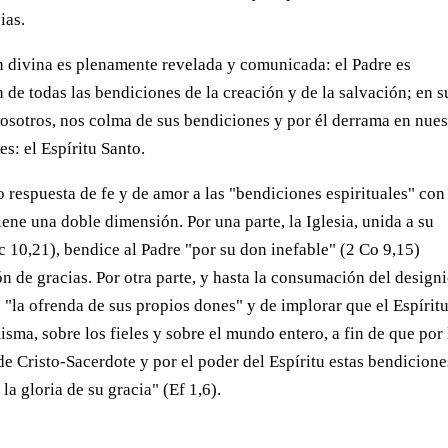
ias.
ión divina es plenamente revelada y comunicada: el Padre es
 de todas las bendiciones de la creación y de la salvación; en s
osotros, nos colma de sus bendiciones y por él derrama en nues
s: el Espíritu Santo.
 respuesta de fe y de amor a las "bendiciones espirituales" con
tiene una doble dimensión. Por una parte, la Iglesia, unida a su
Lc 10,21), bendice al Padre "por su don inefable" (2 Co 9,15)
ón de gracias. Por otra parte, y hasta la consumación del design
e "la ofrenda de sus propios dones" y de implorar que el Espírit
isma, sobre los fieles y sobre el mundo entero, a fin de que por 
e Cristo-Sacerdote y por el poder del Espíritu estas bendicione
la gloria de su gracia" (Ef 1,6).