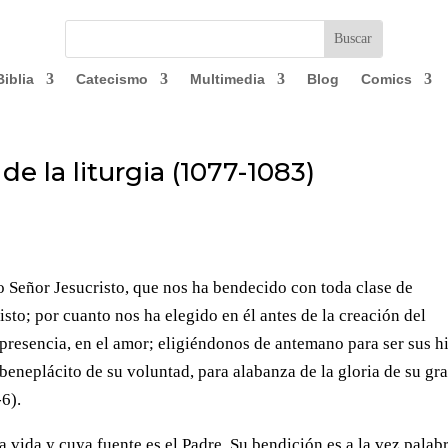
Biblia
Catecismo
Multimedia
Blog
Comics
n de la liturgia (1077-1083)
o Señor Jesucristo, que nos ha bendecido con toda clase de
risto; por cuanto nos ha elegido en él antes de la creación del
presencia, en el amor; eligiéndonos de antemano para ser sus h
beneplácito de su voluntad, para alabanza de la gloria de su gr
-6).
 vida y cuya fuente es el Padre. Su bendición es a la vez palab