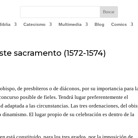
Biblia
Catecismo
Multimedia
Blog
Comics
este sacramento (1572-1574)
obispo, de presbíteros o de diáconos, por su importancia para l
 concurso posible de fieles. Tendrá lugar preferentemente el
 adaptada a las circunstancias. Las tres ordenaciones, del obi
o dinamismo. El lugar propio de su celebración es dentro de la
en está constituido, para los tres grados, por la imposición de