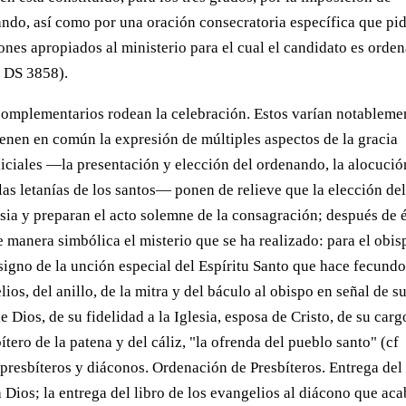
ndo, así como por una oración consecratoria específica que pid
dones apropiados al ministerio para el cual el candidato es orde
, DS 3858).
complementarios rodean la celebración. Estos varían notableme
 tienen en común la expresión de múltiples aspectos de la gracia
s iniciales —la presentación y elección del ordenando, la alocució
 las letanías de los santos— ponen de relieve que la elección de
esia y preparan el acto solemne de la consagración; después de 
e manera simbólica el misterio que se ha realizado: para el obis
, signo de la unción especial del Espíritu Santo que hace fecundo
lios, del anillo, de la mitra y del báculo al obispo en señal de s
 Dios, de su fidelidad a la Iglesia, esposa de Cristo, de su carg
ítero de la patena y del cáliz, "la ofrenda del pueblo santo" (cf
presbíteros y diáconos. Ordenación de Presbíteros. Entrega del
a Dios; la entrega del libro de los evangelios al diácono que ac