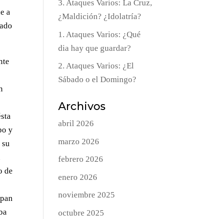
3. Ataques Varios: La Cruz,
e a
¿Maldición? ¿Idolatría?
nado
1. Ataques Varios: ¿Qué
dia hay que guardar?
nte
2. Ataques Varios: ¿El
Sábado o el Domingo?
n
l
Archivos
ésta
abril 2026
po y
marzo 2026
 su
u
febrero 2026
o de
enero 2026
noviembre 2025
 pan
aba
octubre 2025