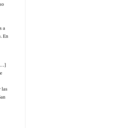
uso
s a
). En
[…]
ce
 las
San