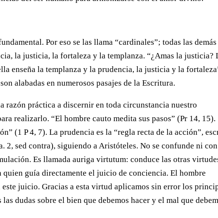
ndamental. Por eso se las llama “cardinales”; todas las demás
ia, la justicia, la fortaleza y la templanza. “¿Amas la justicia?
lla enseña la templanza y la prudencia, la justicia y la fortaleza
s son alabadas en numerosos pasajes de la Escritura.
a razón práctica a discernir en toda circunstancia nuestro
para realizarlo. “El hombre cauto medita sus pasos” (Pr 14, 15).
ón” (1 P 4, 7). La prudencia es la “regla recta de la acción”, esc
. 2, sed contra), siguiendo a Aristóteles. No se confunde ni con
simulación. Es llamada auriga virtutum: conduce las otras virtude
a quien guía directamente el juicio de conciencia. El hombre
ste juicio. Gracias a esta virtud aplicamos sin error los princi
s las dudas sobre el bien que debemos hacer y el mal que debe