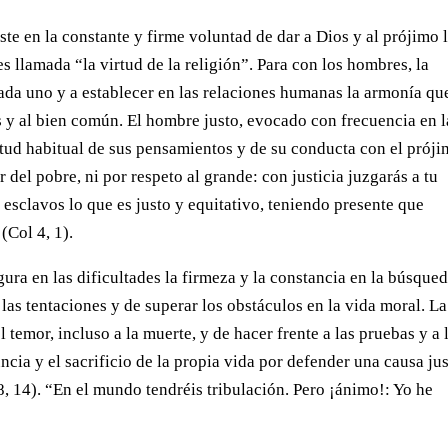
ste en la constante y firme voluntad de dar a Dios y al prójimo 
es llamada “la virtud de la religión”. Para con los hombres, la
cada uno y a establecer en las relaciones humanas la armonía qu
 y al bien común. El hombre justo, evocado con frecuencia en l
titud habitual de sus pensamientos y de su conducta con el próji
r del pobre, ni por respeto al grande: con justicia juzgarás a tu
esclavos lo que es justo y equitativo, teniendo presente que
(Col 4, 1).
gura en las dificultades la firmeza y la constancia en la búsque
a las tentaciones y de superar los obstáculos en la vida moral. La
l temor, incluso a la muerte, y de hacer frente a las pruebas y a 
ncia y el sacrificio de la propia vida por defender una causa jus
8, 14). “En el mundo tendréis tribulación. Pero ¡ánimo!: Yo he