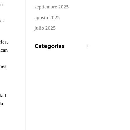
su
septiembre 2025
agosto 2025
res
julio 2025
les,
Categorías
+
ican
ones
tad.
da