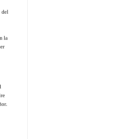
 del
n la
ner
l
dre
ñor.