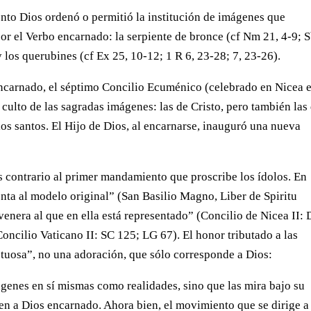
nto Dios ordenó o permitió la institución de imágenes que
or el Verbo encarnado: la serpiente de bronce (cf Nm 21, 4-9; 
 y los querubines (cf Ex 25, 10-12; 1 R 6, 23-28; 7, 23-26).
ncarnado, el séptimo Concilio Ecuménico (celebrado en Nicea e
l culto de las sagradas imágenes: las de Cristo, pero también las
los santos. El Hijo de Dios, al encarnarse, inauguró una nueva
es contrario al primer mandamiento que proscribe los ídolos. En
nta al modelo original” (San Basilio Magno, Liber de Spiritu
venera al que en ella está representado” (Concilio de Nicea II:
oncilio Vaticano II: SC 125; LG 67). El honor tributado a las
tuosa”, no una adoración, que sólo corresponde a Dios:
imágenes en sí mismas como realidades, sino que las mira bajo su
n a Dios encarnado. Ahora bien, el movimiento que se dirige a 