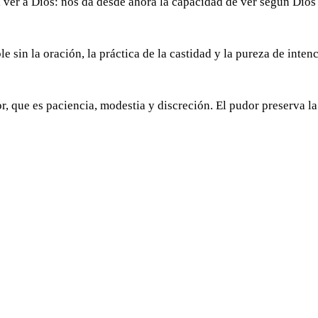
 ver a Dios: nos da desde ahora la capacidad de ver según Dios
 sin la oración, la práctica de la castidad y la pureza de inten
, que es paciencia, modestia y discreción. El pudor preserva la