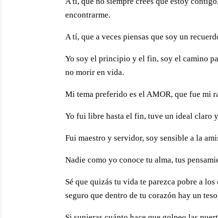
A tí, que no siempre crees que estoy contigo
encontrarme.
A tí, que a veces piensas que soy un recuer
Yo soy el principio y el fin, soy el camino p
no morir en vida.
Mi tema preferido es el AMOR, que fue mi ra
Yo fui libre hasta el fin, tuve un ideal claro
Fui maestro y servidor, soy sensible a la am
Nadie como yo conoce tu alma, tus pensamien
Sé que quizás tu vida te parezca pobre a lo
seguro que dentro de tu corazón hay un teso
Si supieras cuánto hace que golpeo las puert