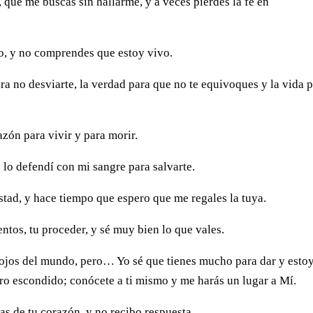
, que me buscas sin hallarme, y a veces pierdes la fe en
do, y no comprendes que estoy vivo.
ara no desviarte, la verdad para que no te equivoques y la vida 
zón para vivir y para morir.
 y lo defendí con mi sangre para salvarte.
istad, y hace tiempo que espero que me regales la tuya.
tos, tu proceder, y sé muy bien lo que vales.
s ojos del mundo, pero… Yo sé que tienes mucho para dar y esto
ro escondido; conócete a ti mismo y me harás un lugar a Mí.
as de tu corazón, y no recibo respuesta.