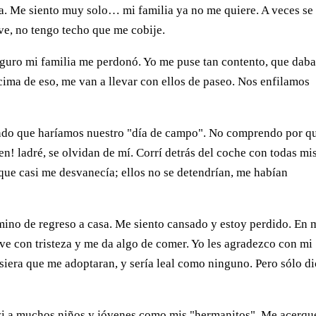
a. Me siento muy solo… mi familia ya no me quiere. A veces se 
ve, no tengo techo que me cobije.
eguro mi familia me perdonó. Yo me puse tan contento, que dab
ncima de eso, me van a llevar con ellos de paseo. Nos enfilamos
yendo que haríamos nuestro "día de campo". No comprendo por q
en! ladré, se olvidan de mí. Corrí detrás del coche con todas mi
 que casi me desvanecía; ellos no se detendrían, me habían
mino de regreso a casa. Me siento cansado y estoy perdido. En 
e con tristeza y me da algo de comer. Yo les agradezco con mi
siera que me adoptaran, y sería leal como ninguno. Pero sólo di
 vi a muchos niños y jóvenes como mis "hermanitos". Me acerqu