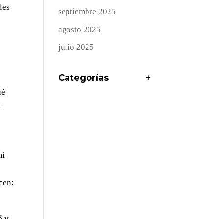
les
septiembre 2025
agosto 2025
a
julio 2025
Categorías
+
ué
s
mi
cen:
é y