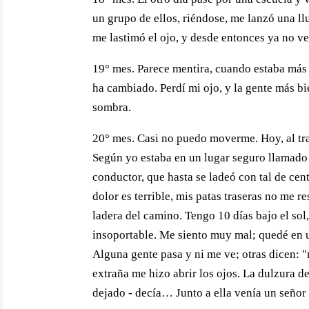
un grupo de ellos, riéndose, me lanzó una ll
me lastimó el ojo, y desde entonces ya no ve
19° mes. Parece mentira, cuando estaba más
ha cambiado. Perdí mi ojo, y la gente más 
sombra.
20° mes. Casi no puedo moverme. Hoy, al trat
Según yo estaba en un lugar seguro llamado "
conductor, que hasta se ladeó con tal de cen
dolor es terrible, mis patas traseras no me r
ladera del camino. Tengo 10 días bajo el sol,
insoportable. Me siento muy mal; quedé en 
Alguna gente pasa y ni me ve; otras dicen: "
extraña me hizo abrir los ojos. La dulzura d
dejado - decía… Junto a ella venía un señor