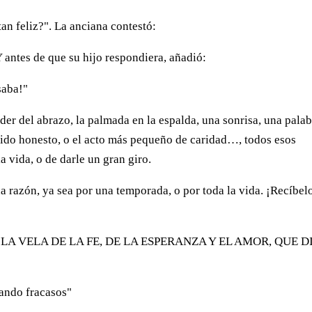
an feliz?". La anciana contestó:
Y antes de que su hijo respondiera, añadió:
saba!"
er del abrazo, la palmada en la espalda, una sonrisa, una pala
lido honesto, o el acto más pequeño de caridad…, todos esos
a vida, o de darle un gran giro.
a razón, ya sea por una temporada, o por toda la vida. ¡Recíbel
LA VELA DE LA FE, DE LA ESPERANZA Y EL AMOR, QUE D
rando fracasos"