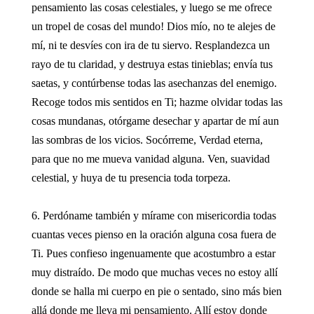
pensamiento las cosas celestiales, y luego se me ofrece
un tropel de cosas del mundo! Dios mío, no te alejes de
mí, ni te desvíes con ira de tu siervo. Resplandezca un
rayo de tu claridad, y destruya estas tinieblas; envía tus
saetas, y contúrbense todas las asechanzas del enemigo.
Recoge todos mis sentidos en Ti; hazme olvidar todas las
cosas mundanas, otórgame desechar y apartar de mí aun
las sombras de los vicios. Socórreme, Verdad eterna,
para que no me mueva vanidad alguna. Ven, suavidad
celestial, y huya de tu presencia toda torpeza.
6. Perdóname también y mírame con misericordia todas
cuantas veces pienso en la oración alguna cosa fuera de
Ti. Pues confieso ingenuamente que acostumbro a estar
muy distraído. De modo que muchas veces no estoy allí
donde se halla mi cuerpo en pie o sentado, sino más bien
allá donde me lleva mi pensamiento. Allí estoy donde