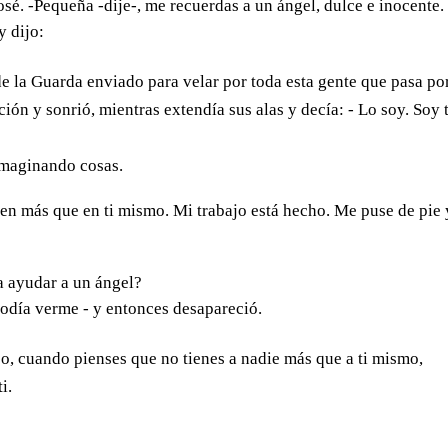
Losé. -Pequeña -dije-, me recuerdas a un ángel, dulce e inocente
y dijo:
 la Guarda enviado para velar por toda esta gente que pasa po
ión y sonrió, mientras extendía sus alas y decía: - Lo soy. Soy 
imaginando cosas.
ien más que en ti mismo. Mi trabajo está hecho. Me puse de pie 
a ayudar a un ángel?
podía verme - y entonces desapareció.
so, cuando pienses que no tienes a nadie más que a ti mismo,
i.