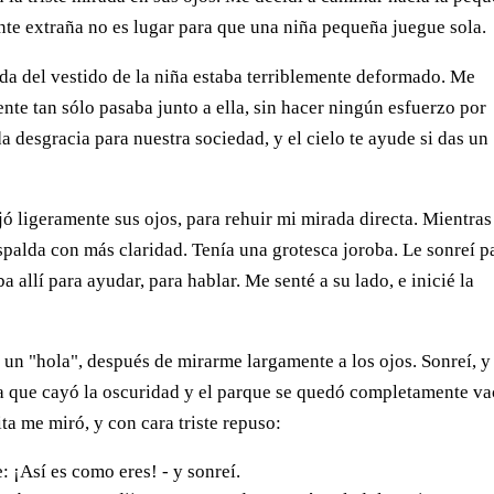
te extraña no es lugar para que una niña pequeña juegue sola.
da del vestido de la niña estaba terriblemente deformado. Me
ente tan sólo pasaba junto a ella, sin hacer ningún esfuerzo por
 desgracia para nuestra sociedad, y el cielo te ayude si das un
ó ligeramente sus ojos, para rehuir mi mirada directa. Mientra
palda con más claridad. Tenía una grotesca joroba. Le sonreí p
a allí para ayudar, para hablar. Me senté a su lado, e inicié la
un "hola", después de mirarme largamente a los ojos. Sonreí, y 
a que cayó la oscuridad y el parque se quedó completamente va
ita me miró, y con cara triste repuso:
 ¡Así es como eres! - y sonreí.