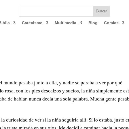
Biblia
Catecismo
Multimedia
Blog
Comics
el mundo pasaba junto a ella, y nadie se paraba a ver por qué
ido rosa, con los pies descalzos y sucios, la niña simplemente es
taba de hablar, nunca decía una sola palabra. Mucha gente pasa
a curiosidad de ver si la niña seguiría allí. Sí lo estaba, justo e
n la triste mirada en sus ojos. Me decidí a caminar hacia la pequ