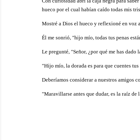
Con curiosidad abrí la caja negra para saber
hueco por el cual habían caído todas mis tris
Mostré a Dios el hueco y reflexioné en voz
Él me sonrió, "hijo mío, todas tus penas est
Le pregunté, "Señor, ¿por qué me has dado la
"Hijo mío, la dorada es para que cuentes tus
Deberíamos considerar a nues­tros amigos c
"Maravillarse antes que dudar, es la raíz de l