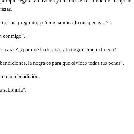
 por qué seguía tan liviana y encontré en el fondo de la caja un
tezas.
 alta, "me pregunto, ¿dónde habrán ido mis penas…?".
án conmigo".
s cajas?, ¿por qué la dorada, y la negra..con un hueco?".
 bendiciones, la negra es para que olvides todas tus penas".
omo una bendición.
a sabiduría".