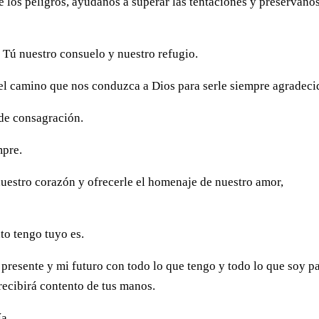
 los peligros, ayúdanos a superar las tentaciones y presérvano
 Tú nuestro consuelo y nuestro refugio.
 el camino que nos conduzca a Dios para serle siempre agradeci
 de consagración.
mpre.
nuestro corazón y ofrecerle el homenaje de nuestro amor,
to tengo tuyo es.
 presente y mi futuro con todo lo que tengo y todo lo que soy p
 recibirá contento de tus manos.
a.