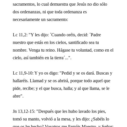
sacramentos, lo cual demuestra que Jesús no dio sólo
dos ordenanzas, ni que toda ordenanza es
necesariamente un sacramento:
Lc 11,2: "Y les dijo: ´Cuando oréis, decid: ´Padre
nuestro que estás en los cielos, santificado sea tu
nombre. Venga tu reino. Hágase tu voluntad, como en el
cielo, así también en la tierra´...".
Lc 11,9-10: Y yo os digo: "Pedid y se os dará. Buscas y
hallaréis. Llamad y se os abrirá, porque todo aquel que
pide, recibe; y el que busca, halla; y al que llama, se le
abre".
Jn 13,12-15: "Después que les hubo lavado los pies,
tomó su manto, volvió a la mesa, y les dijo: ¿Sabéis lo
que os he hecho? Vosotros me llamáis Maestro, y Señor;