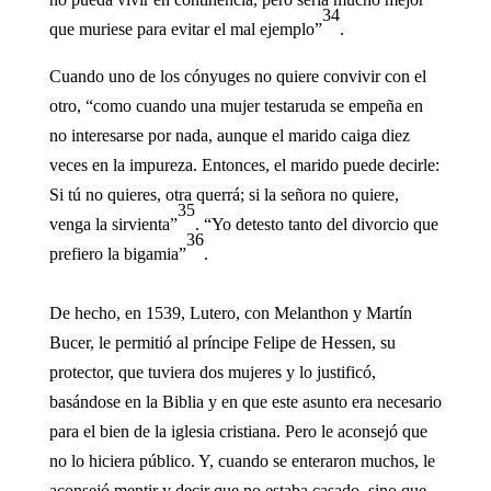
34
que muriese para evitar el mal ejemplo”
.
Cuando uno de los cónyuges no quiere convivir con el
otro, “como cuando una mujer testaruda se empeña en
no interesarse por nada, aunque el marido caiga diez
veces en la impureza. Entonces, el marido puede decirle:
Si tú no quieres, otra querrá; si la señora no quiere,
35
venga la sirvienta”
. “Yo detesto tanto del divorcio que
36
prefiero la bigamia”
.
De hecho, en 1539, Lutero, con Melanthon y Martín
Bucer, le permitió al príncipe Felipe de Hessen, su
protector, que tuviera dos mujeres y lo justificó,
basándose en la Biblia y en que este asunto era necesario
para el bien de la iglesia cristiana. Pero le aconsejó que
no lo hiciera público. Y, cuando se enteraron muchos, le
aconsejó mentir y decir que no estaba casado, sino que