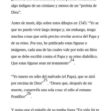
algo indigno de un cristiano y menos de un “profeta de
Dios”.
Antes de morir, dijo sobre estos dibujos en 1545: “Yo se
que no puedo vivir largo tiempo y, sin embargo, tengo
muchas cosas que sería preciso revelar acerca del Papa y
de su reino. Por eso, he publicado estas figuras o
imágenes, cada una de las cuales vale por todo un libro
que se debe escribir contra el Papa y su reino diabólico.
24
Que estas figuras sean mi testamento”
.
“Yo muero en odio del malvado (el Papa), que se alzó
25
por encima de Dios”
. “Deseo que, después de mi
muerte, conservéis una sola cosa: el odio al romano
26
Pontífice”
.
Y quiso que el epitafio de su tumba fuera “En vida fui tu