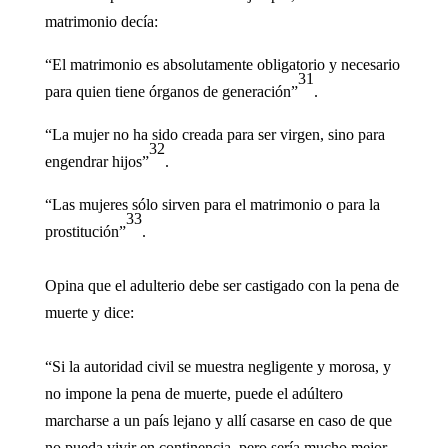
matrimonio decía:
“El matrimonio es absolutamente obligatorio y necesario
31
para quien tiene órganos de generación”
.
“La mujer no ha sido creada para ser virgen, sino para
32
engendrar hijos”
.
“Las mujeres sólo sirven para el matrimonio o para la
33
prostitución”
.
Opina que el adulterio debe ser castigado con la pena de
muerte y dice:
“Si la autoridad civil se muestra negligente y morosa, y
no impone la pena de muerte, puede el adúltero
marcharse a un país lejano y allí casarse en caso de que
no pueda vivir en continencia, pero sería mucho mejor