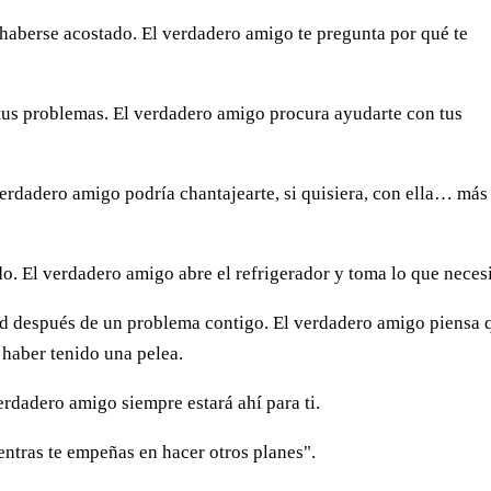
aberse acos­tado. El verdadero amigo te pre­gunta por qué te
us proble­mas. El verdadero amigo procu­ra ayudarte con tus
erdadero amigo podría chantajearte, si quisiera, con ella… más
do. El verdadero amigo abre el refrigerador y toma lo que necesi
ad después de un problema contigo. El verdadero amigo piensa 
 haber tenido una pelea.
erdadero amigo siempre estará ahí para ti.
entras te empeñas en hacer otros planes".