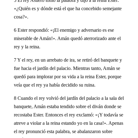
5 El rey Asuero tomó la palabra y dijo a la reina Ester:
«¿Quién es y dónde está el que ha concebido semejante
cosa?».
6 Ester respondió: «¡El enemigo y adversario es ese
miserable de Amán!». Amán quedó aterrorizado ante el
rey y la reina.
7 Y el rey, en un arrebato de ira, se retiró del banquete y
fue hacia el jardín del palacio. Mientras tanto, Amán se
quedó para implorar por su vida a la reina Ester, porque
veía que el rey ya había decidido su ruina.
8 Cuando el rey volvió del jardín del palacio a la sala del
banquete, Amán estaba tendido sobre el diván donde se
recostaba Ester. Entonces el rey exclamó: «¡Y todavía se
atreve a violar a la reina estando yo en la casa!». Apenas
el rey pronunció esta palabra, se abalanzaron sobre