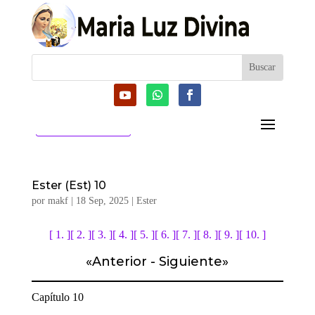
CATEGORIAS
Ester (Est) 10
por
makf
|
18 Sep, 2025
|
Ester
[ 1. ]
[ 2. ]
[ 3. ]
[ 4. ]
[ 5. ]
[ 6. ]
[ 7. ]
[ 8. ]
[ 9. ]
[ 10. ]
«
Anterior
-
Siguiente
»
Capítulo 10