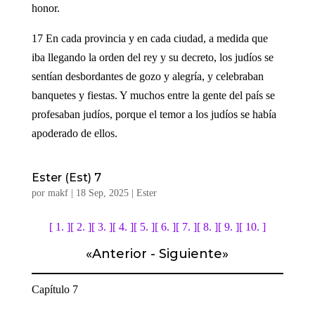
honor.
17 En cada provincia y en cada ciudad, a medida que
iba llegando la orden del rey y su decreto, los judíos se
sentían desbordantes de gozo y alegría, y celebraban
banquetes y fiestas. Y muchos entre la gente del país se
profesaban judíos, porque el temor a los judíos se había
apoderado de ellos.
Ester (Est) 7
por
makf
|
18 Sep, 2025
|
Ester
[ 1. ]
[ 2. ]
[ 3. ]
[ 4. ]
[ 5. ]
[ 6. ]
[ 7. ]
[ 8. ]
[ 9. ]
[ 10. ]
«
Anterior
-
Siguiente
»
Capítulo 7