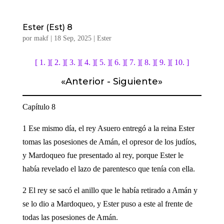
Ester (Est) 8
por
makf
|
18 Sep, 2025
|
Ester
[ 1. ]
[ 2. ]
[ 3. ]
[ 4. ]
[ 5. ]
[ 6. ]
[ 7. ]
[ 8. ]
[ 9. ]
[ 10. ]
«
Anterior
-
Siguiente
»
Capítulo 8
1 Ese mismo día, el rey Asuero entregó a la reina Ester
tomas las posesiones de Amán, el opresor de los judíos,
y Mardoqueo fue presentado al rey, porque Ester le
había revelado el lazo de parentesco que tenía con ella.
2 El rey se sacó el anillo que le había retirado a Amán y
se lo dio a Mardoqueo, y Ester puso a este al frente de
todas las posesiones de Amán.