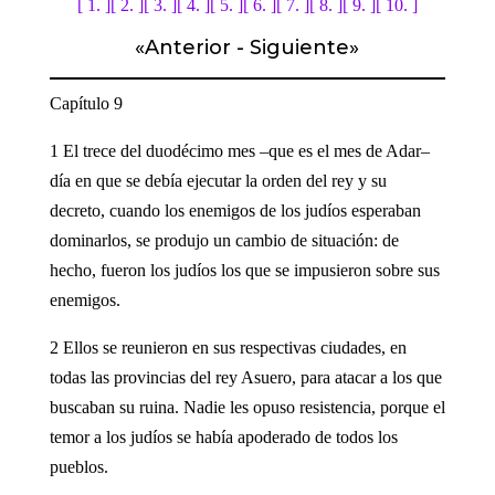
[ 1. ]
[ 2. ]
[ 3. ]
[ 4. ]
[ 5. ]
[ 6. ]
[ 7. ]
[ 8. ]
[ 9. ]
[ 10. ]
«
Anterior
-
Siguiente
»
Capítulo 9
1 El trece del duodécimo mes –que es el mes de Adar–
día en que se debía ejecutar la orden del rey y su
decreto, cuando los enemigos de los judíos esperaban
dominarlos, se produjo un cambio de situación: de
hecho, fueron los judíos los que se impusieron sobre sus
enemigos.
2 Ellos se reunieron en sus respectivas ciudades, en
todas las provincias del rey Asuero, para atacar a los que
buscaban su ruina. Nadie les opuso resistencia, porque el
temor a los judíos se había apoderado de todos los
pueblos.