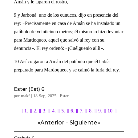
Amán y le taparon el rostro,
9 y Jarboná, uno de los eunucos, dijo en presencia del
rey: «Precisamente en casa de Amán se ha instalado un
patíbulo de veinticinco metros; él mismo lo hizo levantar
para Mardoqueo, aquel que salvó al rey con su
denuncia». El rey ordenó: «¡Cuélguenlo allí!».
10 Así colgaron a Amán del patíbulo que él había
preparado para Mardoqueo, y se calmó la furia del rey.
Ester (Est) 6
por
makf
|
18 Sep, 2025
|
Ester
[ 1. ]
[ 2. ]
[ 3. ]
[ 4. ]
[ 5. ]
[ 6. ]
[ 7. ]
[ 8. ]
[ 9. ]
[ 10. ]
«
Anterior
-
Siguiente
»