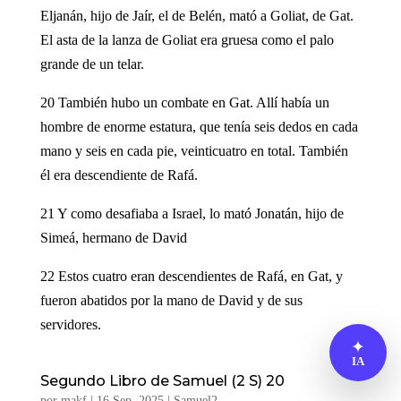
Eljanán, hijo de Jaír, el de Belén, mató a Goliat, de Gat.
El asta de la lanza de Goliat era gruesa como el palo
grande de un telar.
20 También hubo un combate en Gat. Allí había un
hombre de enorme estatura, que tenía seis dedos en cada
mano y seis en cada pie, veinticuatro en total. También
él era descendiente de Rafá.
21 Y como desafiaba a Israel, lo mató Jonatán, hijo de
Simeá, hermano de David
22 Estos cuatro eran descendientes de Rafá, en Gat, y
fueron abatidos por la mano de David y de sus
servidores.
✦
IA
Segundo Libro de Samuel (2 S) 20
por
makf
|
16 Sep, 2025
|
Samuel2