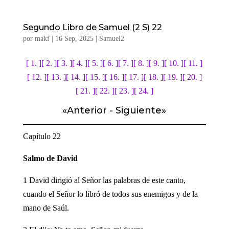
Segundo Libro de Samuel (2 S) 22
por
makf
|
16 Sep, 2025
|
Samuel2
[ 1. ]
[ 2. ]
[ 3. ]
[ 4. ]
[ 5. ]
[ 6. ]
[ 7. ]
[ 8. ]
[ 9. ]
[ 10. ]
[ 11. ]
[ 12. ]
[ 13. ]
[ 14. ]
[ 15. ]
[ 16. ]
[ 17. ]
[ 18. ]
[ 19. ]
[ 20. ]
[ 21. ]
[ 22. ]
[ 23. ]
[ 24. ]
«
Anterior
-
Siguiente
»
Capítulo 22
Salmo de David
1 David dirigió al Señor las palabras de este canto,
cuando el Señor lo libró de todos sus enemigos y de la
mano de Saúl.