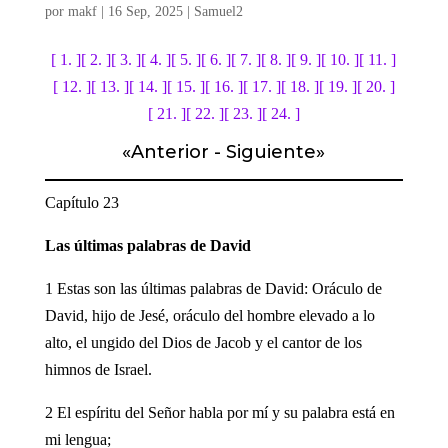
por
makf
|
16 Sep, 2025
|
Samuel2
[ 1. ]
[ 2. ]
[ 3. ]
[ 4. ]
[ 5. ]
[ 6. ]
[ 7. ]
[ 8. ]
[ 9. ]
[ 10. ]
[ 11. ]
[ 12. ]
[ 13. ]
[ 14. ]
[ 15. ]
[ 16. ]
[ 17. ]
[ 18. ]
[ 19. ]
[ 20. ]
[ 21. ]
[ 22. ]
[ 23. ]
[ 24. ]
«
Anterior
-
Siguiente
»
Capítulo 23
Las últimas palabras de David
1 Estas son las últimas palabras de David: Oráculo de
David, hijo de Jesé, oráculo del hombre elevado a lo
alto, el ungido del Dios de Jacob y el cantor de los
himnos de Israel.
2 El espíritu del Señor habla por mí y su palabra está en
mi lengua;