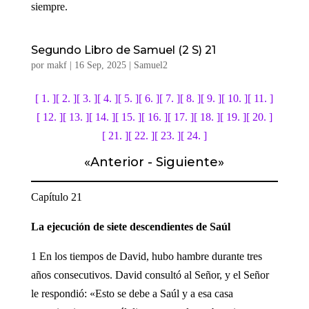
siempre.
Segundo Libro de Samuel (2 S) 21
por
makf
|
16 Sep, 2025
|
Samuel2
[ 1. ]
[ 2. ]
[ 3. ]
[ 4. ]
[ 5. ]
[ 6. ]
[ 7. ]
[ 8. ]
[ 9. ]
[ 10. ]
[ 11. ]
[ 12. ]
[ 13. ]
[ 14. ]
[ 15. ]
[ 16. ]
[ 17. ]
[ 18. ]
[ 19. ]
[ 20. ]
[ 21. ]
[ 22. ]
[ 23. ]
[ 24. ]
«
Anterior
-
Sigui
ente
»
Capítulo 21
La ejecución de siete descendientes de Saúl
1 En los tiempos de David, hubo hambre durante tres
años consecutivos. David consultó al Señor, y el Señor
le respondió: «Esto se debe a Saúl y a esa casa