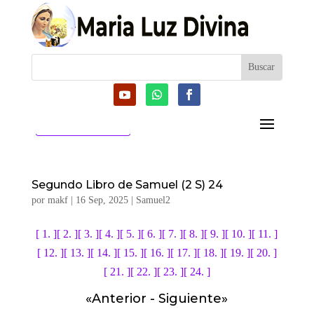
CATEGORIAS
Segundo Libro de Samuel (2 S) 24
por
makf
|
16 Sep, 2025
|
Samuel2
[ 1. ]
[ 2. ]
[ 3. ]
[ 4. ]
[ 5. ]
[ 6. ]
[ 7. ]
[ 8. ]
[ 9. ]
[ 10. ]
[ 11. ]
[ 12. ]
[ 13. ]
[ 14. ]
[ 15. ]
[ 16. ]
[ 17. ]
[ 18. ]
[ 19. ]
[ 20. ]
[ 21. ]
[ 22. ]
[ 23. ]
[ 24. ]
«
Anterior
-
Siguiente
»