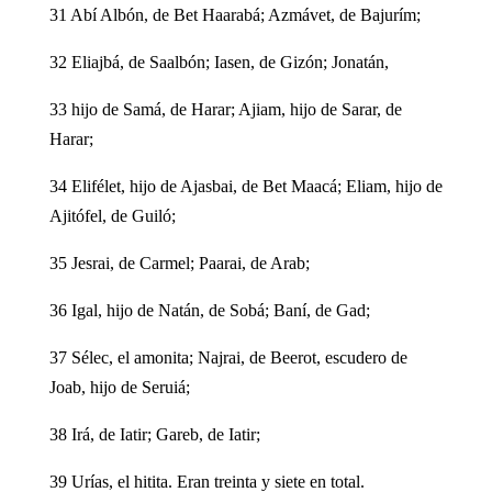
31 Abí Albón, de Bet Haarabá; Azmávet, de Bajurím;
32 Eliajbá, de Saalbón; Iasen, de Gizón; Jonatán,
33 hijo de Samá, de Harar; Ajiam, hijo de Sarar, de
Harar;
34 Elifélet, hijo de Ajasbai, de Bet Maacá; Eliam, hijo de
Ajitófel, de Guiló;
35 Jesrai, de Carmel; Paarai, de Arab;
36 Igal, hijo de Natán, de Sobá; Baní, de Gad;
37 Sélec, el amonita; Najrai, de Beerot, escudero de
Joab, hijo de Seruiá;
38 Irá, de Iatir; Gareb, de Iatir;
39 Urías, el hitita. Eran treinta y siete en total.